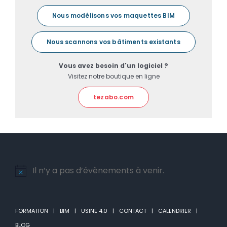
Nous modélisons vos maquettes BIM
Nous scannons vos bâtiments existants
Vous avez besoin d'un logiciel ?
Visitez notre boutique en ligne
tezabo.com
Il n’y a pas d’évènements à venir.
Notice
FORMATION
BIM
USINE 4.0
CONTACT
CALENDRIER
BLOG