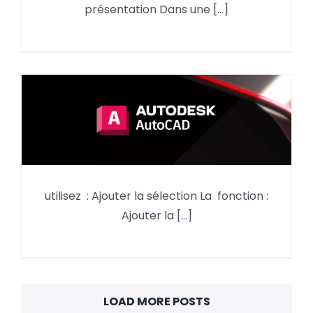
présentation Dans une [...]
dans une présentation
utilisez : Ajouter la sélection La fonction :
AutoCAD, utilisez : Ajouter la
Ajouter la [...]
sélection
LOAD MORE POSTS