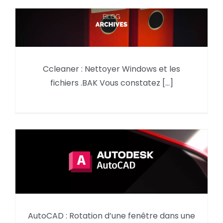
Ccleaner : Nettoyer Windows et
Ccleaner : Nettoyer Windows et les
les fichiers .BAK
fichiers .BAK Vous constatez [...]
AutoCAD : Rotation d’une fenêtre dans une
AutoCAD Rotation d’une fenêtre