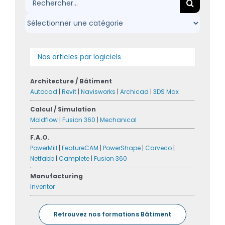
Nos articles par logiciels
Architecture / Bâtiment
Autocad
|
Revit
|
Navisworks
|
Archicad
|
3DS Max
Calcul / Simulation
Moldflow
|
Fusion 360
|
Mechanical
F.A.O.
PowerMill
|
FeatureCAM
|
PowerShape
|
Carveco
|
Netfabb
|
Camplete
|
Fusion 360
Manufacturing
Inventor
Retrouvez nos formations Bâtiment