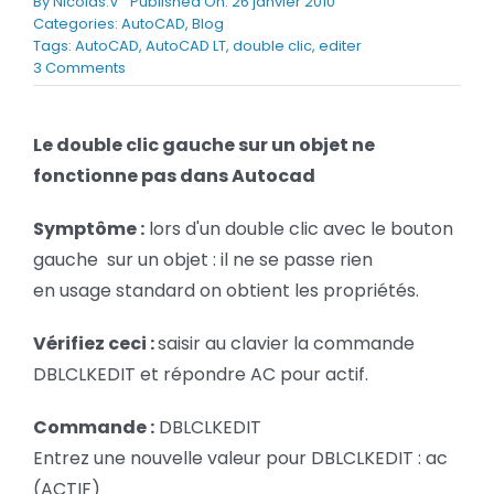
By
Nicolas.V
Published On: 26 janvier 2010
BLOG
Categories:
AutoCAD
,
Blog
Tags:
AutoCAD
,
AutoCAD LT
,
double clic
,
editer
on
3 Comments
AutoCAD
SOCIETE
:
Comment
Le double clic gauche sur un objet ne
Rechercher:
retrouver
fonctionne pas dans Autocad
l’édition
d’objet
par
Symptôme :
lors d'un double clic avec le bouton
double
gauche sur un objet : il ne se passe rien
clic
?
en usage standard on obtient les propriétés.
Vérifiez ceci :
saisir au clavier la commande
DBLCLKEDIT et répondre AC pour actif.
Commande :
DBLCLKEDIT
Entrez une nouvelle valeur pour DBLCLKEDIT : ac
(ACTIF)