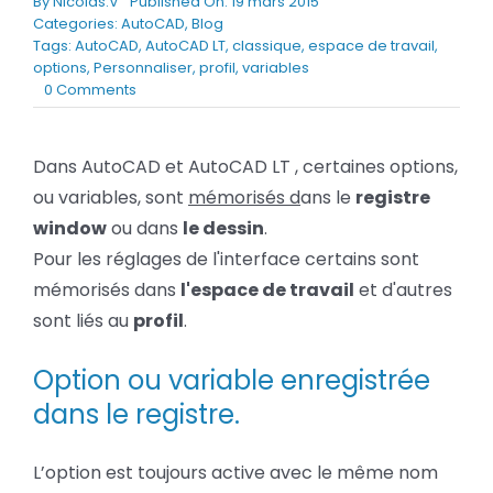
By
Nicolas.V
Published On: 19 mars 2015
BLOG
Categories:
AutoCAD
,
Blog
Tags:
AutoCAD
,
AutoCAD LT
,
classique
,
espace de travail
,
options
,
Personnaliser
,
profil
,
variables
on
0 Comments
SOCIETE
AutoCAD
:
Rechercher:
option,
Dans AutoCAD et AutoCAD LT , certaines options,
Profil,
ou variables, sont
mémorisés d
ans le
registre
espace
de
window
ou dans
le dessin
.
travail,
Pour les réglages de l'interface certains sont
variables
–
mémorisés dans
l'espace de travail
et d'autres
ou
sont liés au
profil
.
sont
ils
Option ou variable enregistrée
mémorisés
?
dans le registre.
L’option est toujours active avec le même nom