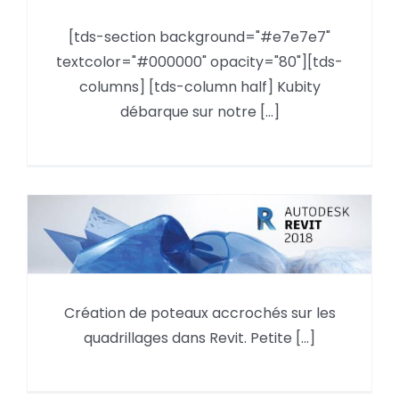
Kubity intègre le catalogue
[tds-section background="#e7e7e7"
tezabo.com
textcolor="#000000" opacity="80"][tds-
columns] [tds-column half] Kubity
débarque sur notre [...]
Création de poteaux accrochés
Création de poteaux accrochés sur les
sur les quadrillages dans Revit.
quadrillages dans Revit. Petite [...]