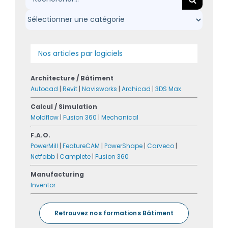
Nos articles par logiciels
Architecture / Bâtiment
Autocad
|
Revit
|
Navisworks
|
Archicad
|
3DS Max
Calcul / Simulation
Moldflow
|
Fusion 360
|
Mechanical
F.A.O.
PowerMill
|
FeatureCAM
|
PowerShape
|
Carveco
|
Netfabb
|
Camplete
|
Fusion 360
Manufacturing
Inventor
Retrouvez nos formations Bâtiment