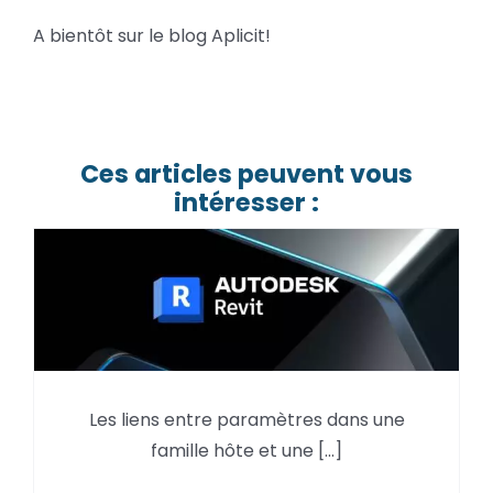
A bientôt sur le blog Aplicit!
Ces articles peuvent vous
intéresser :
Conservation du lien entre
Les liens entre paramètres dans une
paramètres dans une famille
famille hôte et une [...]
hôte et une famille imbriquée