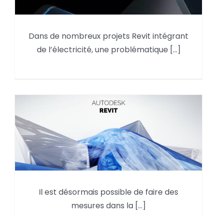
🔌 Revit Électricité – Le casse-
Dans de nombreux projets Revit intégrant
tête des fils : comprendre leur
de l’électricité, une problématique [...]
fonctionnement… et éviter la
catastrophe !
Il est désormais possible de faire des
Nouveautés PyRevit :
mesures dans la [...]
Amélioration dans la 3D