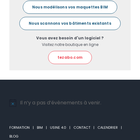
Nous modélisons vos maquettes BIM
Nous scannons vos bâtiments existants
Vous avez besoin d'un logiciel ?
Visitez notre boutique en ligne
tezabo.com
Il n’y a pas d’évènements à venir.
Notice
FORMATION
BIM
USINE 4.0
CONTACT
CALENDRIER
BLOG