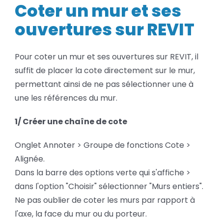
et
Coter un mur et ses
BLOG
ses
ouvertures
ouvertures sur REVIT
sur
SOCIETE
REVIT
Pour coter un mur et ses ouvertures sur REVIT, il
Rechercher:
suffit de placer la cote directement sur le mur,
permettant ainsi de ne pas sélectionner une à
une les références du mur.
1/ Créer une chaîne de cote
Onglet Annoter > Groupe de fonctions Cote >
Alignée.
Dans la barre des options verte qui s'affiche >
dans l'option "Choisir" sélectionner "Murs entiers".
Ne pas oublier de coter les murs par rapport à
l'axe, la face du mur ou du porteur.