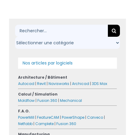
Rechercher:
Nos articles par logiciels
Architecture / Bâtiment
Autocad
|
Revit
|
Navisworks
|
Archicad
|
3DS Max
Calcul / Simulation
Moldflow
|
Fusion 360
|
Mechanical
F.A.O.
PowerMill
|
FeatureCAM
|
PowerShape
|
Carveco
|
Netfabb
|
Camplete
|
Fusion 360
Manufacturing