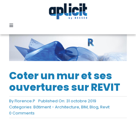
Passer
au
contenu
Toggle
Navigation
SECTEURS
FORMATION
Coter un mur et ses
SERVICES
ouvertures sur REVIT
By
Florence.P
Published On: 31 octobre 2019
TEMOIGNAGES
Categories:
Bâtiment - Architecture
,
BIM
,
Blog
,
Revit
on
0 Comments
Coter
EVENEMENTS
un
mur