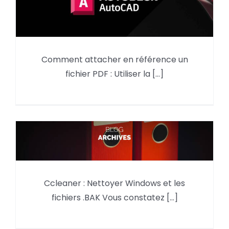
Comment attacher en référence un
AutoCAD : Attacher un fichier
fichier PDF : Utiliser la [...]
PDF !
Ccleaner : Nettoyer Windows et
Ccleaner : Nettoyer Windows et les
les fichiers .BAK
fichiers .BAK Vous constatez [...]