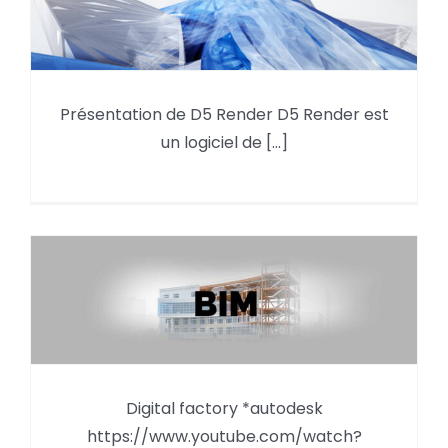
Présentation de D5 Render D5 Render est
Le plugin D5 pour des rendus
un logiciel de [...]
réalistes dans Revit
BIM en 2026 : du bilan du
Digital factory *autodesk
premier trimestre à un enjeu
https://www.youtube.com/watch?
clé: Mieux exploiter pour mieux