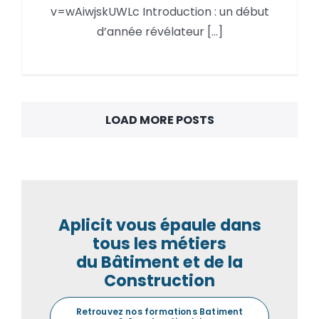
v=wAiwjskUWLc Introduction : un début
produire
d’année révélateur [...]
LOAD MORE POSTS
Aplicit vous épaule dans
tous les métiers
du Bâtiment et de la
Construction
Retrouvez nos formations Batiment