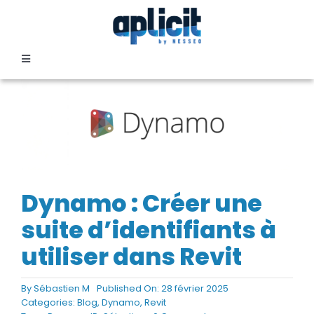
Passer
au
contenu
Toggle
Navigation
SECTEURS
FORMATION
SERVICES
Dynamo : Créer une
suite d’identifiants à
TEMOIGNAGES
utiliser dans Revit
EVENEMENTS
By
Sébastien M
Published On: 28 février 2025
Categories:
Blog
,
Dynamo
,
Revit