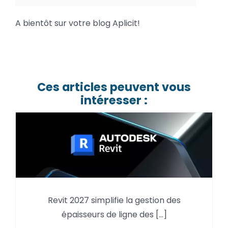
A bientôt sur votre blog Aplicit!
Ces articles peuvent vous
intéresser :
La gestion des épaisseurs de
Revit 2027 simplifie la gestion des
ligne des fichiers liés –
épaisseurs de ligne des [...]
Nouveauté Revit 2027