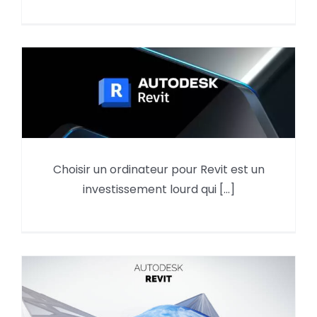
Choisir un ordinateur pour Revit est un
Quel matériel PC choisir pour
investissement lourd qui [...]
Revit en 2026 ?