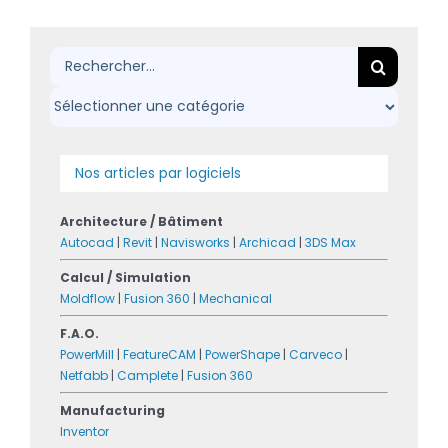
Rechercher:
Nos articles par logiciels
Architecture / Bâtiment
Autocad
|
Revit
|
Navisworks
|
Archicad
|
3DS Max
Calcul / Simulation
Moldflow
|
Fusion 360
|
Mechanical
F.A.O.
PowerMill
|
FeatureCAM
|
PowerShape
|
Carveco
|
Netfabb
|
Camplete
|
Fusion 360
Manufacturing
Inventor