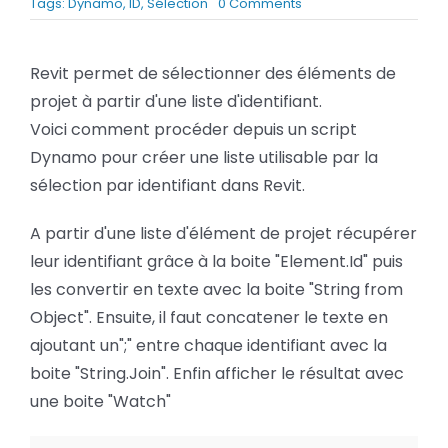
on
Tags:
Dynamo
,
ID
,
Sélection
0 Comments
BLOG
Dynamo
:
Créer
Revit permet de sélectionner des éléments de
une
SOCIETE
projet à partir d'une liste d'identifiant.
suite
d’identifiants
Voici comment procéder depuis un script
Rechercher:
à
Dynamo pour créer une liste utilisable par la
utiliser
dans
sélection par identifiant dans Revit.
Revit
A partir d'une liste d'élément de projet récupérer
leur identifiant grâce à la boite "Element.Id" puis
les convertir en texte avec la boite "String from
Object". Ensuite, il faut concatener le texte en
ajoutant un";" entre chaque identifiant avec la
boite "String.Join". Enfin afficher le résultat avec
une boite "Watch"