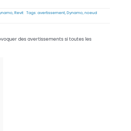
Services FAO
ynamo
,
Revit
Tags:
avertissement
,
Dynamo
,
noeud
Services Fusion
ovoquer des avertissements si toutes les