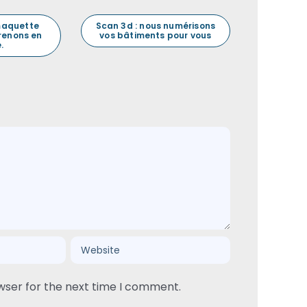
maquette
Scan 3d : nous numérisons
prenons en
vos bâtiments pour vous
.
wser for the next time I comment.