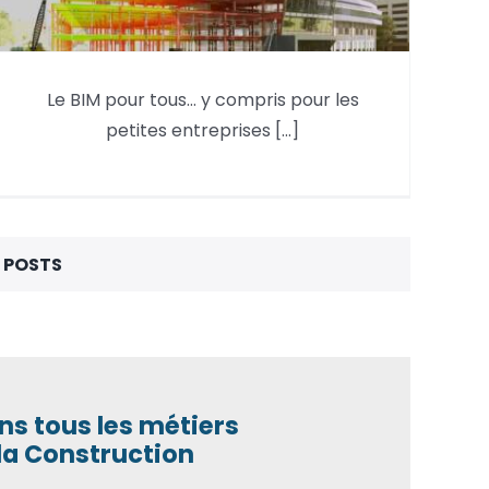
Le BIM pour tous… y compris pour les
Le BIM pour tous… y compris
petites entreprises [...]
pour les petites entreprises !
 POSTS
ns tous les métiers
la Construction