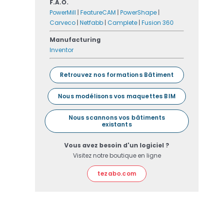
F.A.O.
PowerMill
|
FeatureCAM
|
PowerShape
|
Carveco
|
Netfabb
|
Camplete
|
Fusion 360
Manufacturing
Inventor
Retrouvez nos formations Bâtiment
Nous modélisons vos maquettes BIM
Nous scannons vos bâtiments
existants
Vous avez besoin d'un logiciel ?
Visitez notre boutique en ligne
tezabo.com