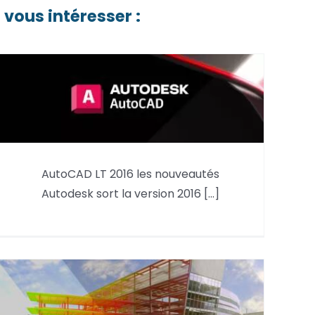
 vous intéresser :
AutoCAD LT 2016 les nouveautés
AutoCAD LT 2016 les
Autodesk sort la version 2016 [...]
nouveautés