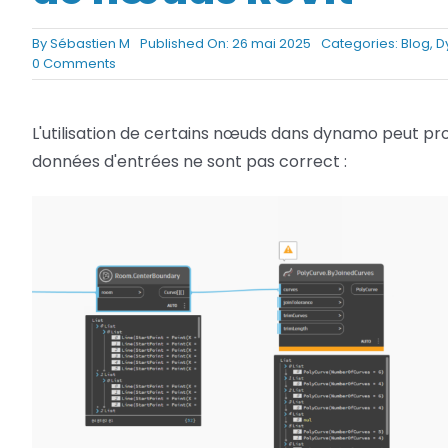
Netfabb
Camplete
By
Sébastien M
Published On: 26 mai 2025
Categories:
Blog
,
D
on
0 Comments
Netfabb
Dynamo
:
Éviter
L'utilisation de certains nœuds dans dynamo peut pr
des
données d'entrées ne sont pas correct :
avertissements
de
nœuds
Revit