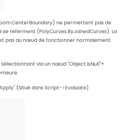
(Room.CenterBoundary) ne permettent pas de
 se referment (PolyCurves.ByJoinedCurves). La
rmet pas au nœud de fonctionner normalement
 sélectionnant via un nœud "Object.IsNull"+
demeure.
 Apply" (Situé dans Script->Evaluate)