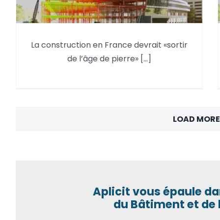
La construction en France
La construction en France devrait «sortir
devrait «sortir de l’âge de
de l’âge de pierre» [...]
pierre»
LOAD MORE
Aplicit vous épaule da
du Bâtiment et de 