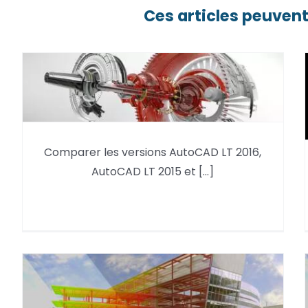
Ces articles peuvent
Comparer les versions
Comparer les versions AutoCAD LT 2016,
AutoCAD LT 2016, AutoCAD LT
AutoCAD LT 2015 et [...]
2015 et versions antérieures