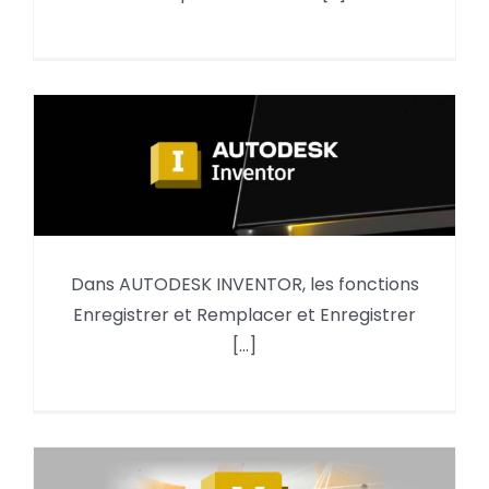
quelle version de format DWG ?
Dans AUTODESK INVENTOR, les fonctions
Enregistrer et Remplacer (Tout)
Enregistrer et Remplacer et Enregistrer
[...]