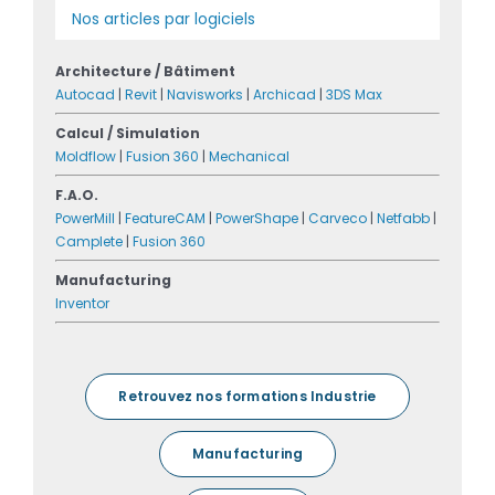
Nos articles par logiciels
Architecture / Bâtiment
Autocad
|
Revit
|
Navisworks
|
Archicad
|
3DS Max
Calcul / Simulation
Moldflow
|
Fusion 360
|
Mechanical
F.A.O.
PowerMill
|
FeatureCAM
|
PowerShape
|
Carveco
|
Netfabb
|
Camplete
|
Fusion 360
Manufacturing
Inventor
Retrouvez nos formations Industrie
Manufacturing