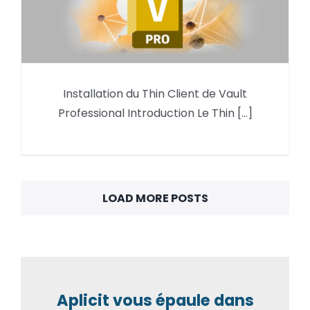
Installation du Thin Client de Vault
Installation du Thin Client de
Professional Introduction Le Thin [...]
Vault Professional 2025
LOAD MORE POSTS
Aplicit vous épaule dans