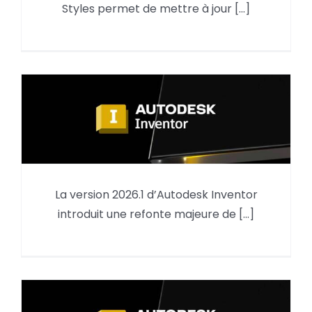
Styles permet de mettre à jour [...]
Inventor
La version 2026.1 d’Autodesk Inventor
Ouverture de fichiers Inventor
introduit une refonte majeure de [...]
2026.1