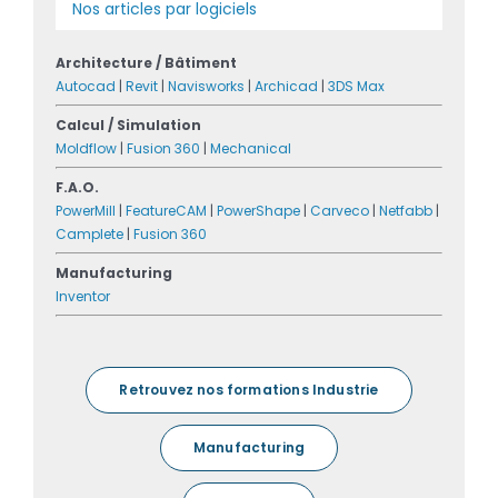
Nos articles par logiciels
Architecture / Bâtiment
Autocad
|
Revit
|
Navisworks
|
Archicad
|
3DS Max
Calcul / Simulation
Moldflow
|
Fusion 360
|
Mechanical
F.A.O.
PowerMill
|
FeatureCAM
|
PowerShape
|
Carveco
|
Netfabb
|
Camplete
|
Fusion 360
Manufacturing
Inventor
Retrouvez nos formations Industrie
Manufacturing