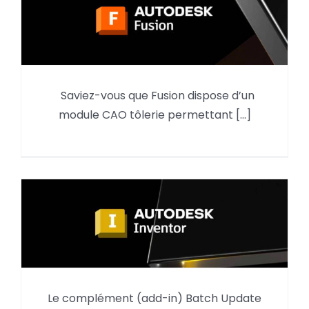
Convertir un .step en tôle, créer
Saviez-vous que Fusion dispose d’un
une mise à plat, puis
module CAO tôlerie permettant [...]
programmer la découpe laser
Le complément (add-in) Batch Update
Batch Update Styles « add-in »