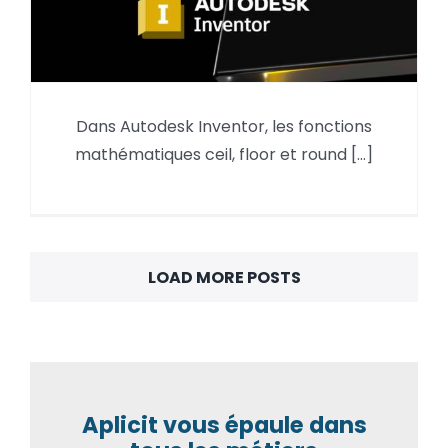
Dans Autodesk Inventor, les fonctions
Fonctions f(x) mathématiques
mathématiques ceil, floor et round [...]
ceil, floor et round Inventor
LOAD MORE POSTS
Aplicit vous épaule dans