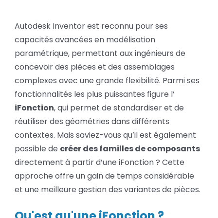
Les
BLOG
familles
dans
Autodesk Inventor est reconnu pour ses
les
capacités avancées en modélisation
iFonctions
SOCIETE
:
paramétrique, permettant aux ingénieurs de
un
concevoir des pièces et des assemblages
Rechercher:
gain
de
complexes avec une grande flexibilité. Parmi ses
temps
fonctionnalités les plus puissantes figure l’
et
iFonction
, qui permet de standardiser et de
de
flexibilité
réutiliser des géométries dans différents
contextes. Mais saviez-vous qu’il est également
possible de
créer des familles de composants
directement à partir d’une iFonction ? Cette
approche offre un gain de temps considérable
et une meilleure gestion des variantes de pièces.
Qu'est qu'une iFonction ?