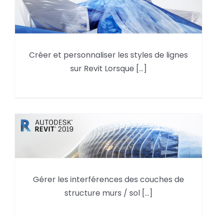
Créer et personnaliser les styles de lignes
Créer et personnaliser les styles
sur Revit Lorsque [...]
de lignes sur Revit
Gérer les interférences des
Gérer les interférences des couches de
couches de structure murs / sol
structure murs / sol [...]
dans REVIT