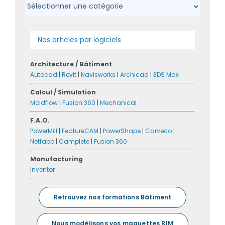
Nos articles par logiciels
Architecture / Bâtiment
Autocad
|
Revit
|
Navisworks
|
Archicad
|
3DS Max
Calcul / Simulation
Moldflow
|
Fusion 360
|
Mechanical
F.A.O.
PowerMill
|
FeatureCAM
|
PowerShape
|
Carveco
|
Netfabb
|
Camplete
|
Fusion 360
Manufacturing
Inventor
Retrouvez nos formations Bâtiment
Nous modélisons vos maquettes BIM