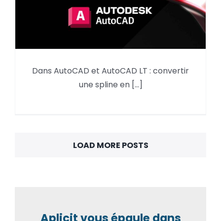
Dans AutoCAD et AutoCAD LT : convertir
Convertir une spline en
une spline en [...]
polyligne
LOAD MORE POSTS
Aplicit vous épaule dans