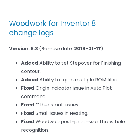
Mise
BLOG
à
jour
Woodwork
Woodwork for Inventor 8
for
SOCIETE
Inventor
change logs
8.3
Rechercher:
(update)
Version: 8.3
(Release date:
2018-01-17
)
Added
Ability to set Stepover for Finishing
contour.
Added
Ability to open multiple BOM files.
Fixed
Origin indicator issue in Auto Plot
command.
Fixed
Other small issues.
Fixed
Small issues in Nesting.
Fixed
Woodwop post-processor throw hole
recognition.