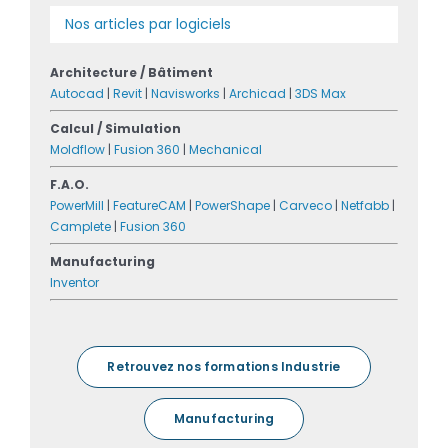
Nos articles par logiciels
Architecture / Bâtiment
Autocad
|
Revit
|
Navisworks
|
Archicad
|
3DS Max
Calcul / Simulation
Moldflow
|
Fusion 360
|
Mechanical
F.A.O.
PowerMill
|
FeatureCAM
|
PowerShape
|
Carveco
|
Netfabb
|
Camplete
|
Fusion 360
Manufacturing
Inventor
Retrouvez nos formations Industrie
Manufacturing