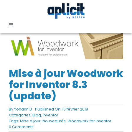
Passer
au
contenu
Toggle
Navigation
SECTEURS
FORMATION
Mise à jour Woodwork
SERVICES
for Inventor 8.3
(update)
TEMOIGNAGES
By
Yohann.D
Published On: 16 février 2018
Categories:
Blog
,
Inventor
EVENEMENTS
Tags:
Mise à jour
,
Nouveautés
,
Woodwork for Inventor
on
0 Comments