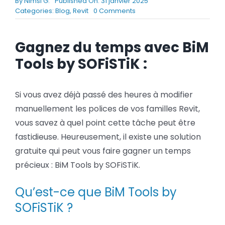
By
Nimsi G.
Published On: 31 janvier 2025
BLOG
on
Categories:
Blog
,
Revit
0 Comments
Modifiez
les
polices
SOCIETE
Gagnez du temps avec BiM
de
Tools by SOFiSTiK :
toutes
Rechercher:
vos
familles
Revit
Si vous avez déjà passé des heures à modifier
en
manuellement les polices de vos familles Revit,
quelques
clics
vous savez à quel point cette tâche peut être
fastidieuse. Heureusement, il existe une solution
gratuite qui peut vous faire gagner un temps
précieux : BiM Tools by SOFiSTiK.
Qu’est-ce que BiM Tools by
SOFiSTiK ?