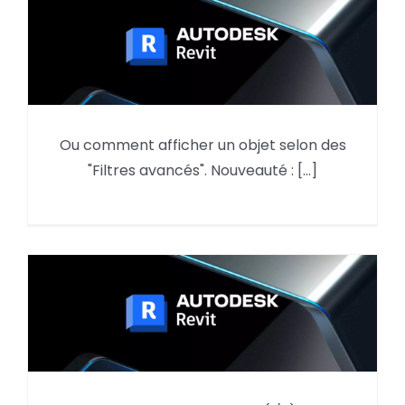
Autodesk Forma, le navigateur
Ou comment afficher un objet selon des
de modèle et les « Filtres
"Filtres avancés". Nouveauté : [...]
avancés »