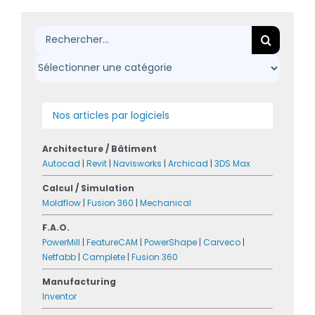
Rechercher:
Nos articles par logiciels
Architecture / Bâtiment
Autocad
|
Revit
|
Navisworks
|
Archicad
|
3DS Max
Calcul / Simulation
Moldflow
|
Fusion 360
|
Mechanical
F.A.O.
PowerMill
|
FeatureCAM
|
PowerShape
|
Carveco
|
Netfabb
|
Camplete
|
Fusion 360
Manufacturing
Inventor