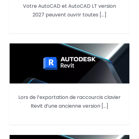
Votre AutoCAD et AutoCAD LT version
AutoCAD et les versions DWG et
2027 peuvent ouvrir toutes [...]
DXF compatibilité et conversion
Comment récupérer ses
Lors de l’exportation de raccourcis clavier
raccourcis clavier d’une version
Revit d’une ancienne version [...]
ancienne à une version plus
récente de Revit ?