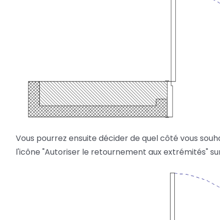
Vous pourrez ensuite décider de quel côté vous souh
l'icône "Autoriser le retournement aux extrémités" s