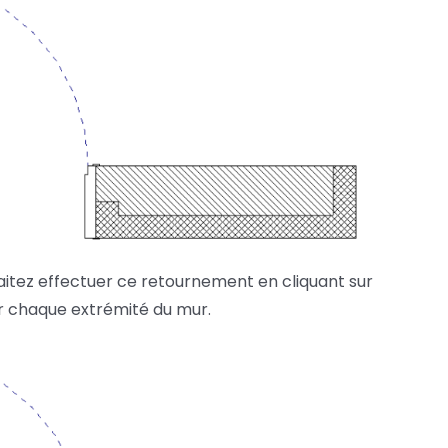
aitez effectuer ce retournement en cliquant sur
ur chaque extrémité du mur.