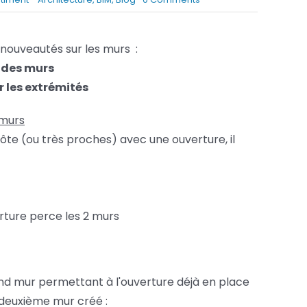
Nouveautés
Services FAO
REVIT
2025
 nouveautés sur les murs :
Services Fusion
–
 des murs
Les
murs
 les extrémités
 murs
ôte (ou très proches) avec une ouverture, il
rture perce les 2 murs
ond mur permettant à l'ouverture déjà en place
deuxième mur créé :