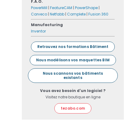
F.A.O.
PowerMill
|
FeatureCAM
|
PowerShape
|
Carveco
|
Netfabb
|
Camplete
|
Fusion 360
Manufacturing
Inventor
Retrouvez nos formations Bâtiment
Nous modélisons vos maquettes BIM
Nous scannons vos bâtiments
existants
Vous avez besoin d'un logiciel ?
Visitez notre boutique en ligne
tezabo.com