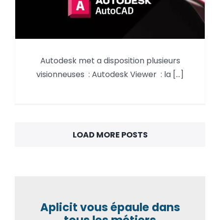
DWG TrueView 2027 : la
Autodesk met a disposition plusieurs
visionneuse gratuite de dessin
visionneuses : Autodesk Viewer : la [...]
AutoCAD
LOAD MORE POSTS
Aplicit vous épaule dans
tous les métiers