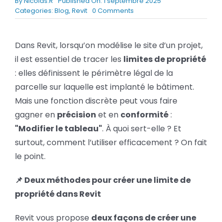
By
Nicolas.R
Published On: 1 septembre 2025
BLOG
on
Categories:
Blog
,
Revit
0 Comments
Revit
:
Comprendre
SOCIETE
Dans Revit, lorsqu’on modélise le site d’un projet,
la
il est essentiel de tracer les
limites de propriété
fonction
Rechercher:
« Modifier
: elles définissent le périmètre légal de la
le
parcelle sur laquelle est implanté le bâtiment.
tableau »
pour
Mais une fonction discrète peut vous faire
les
gagner en
précision
et en
conformité
:
limites
"Modifier le tableau"
. À quoi sert-elle ? Et
de
propriété
surtout, comment l’utiliser efficacement ? On fait
le point.
📌 Deux méthodes pour créer une limite de
propriété dans Revit
Revit vous propose
deux façons de créer une