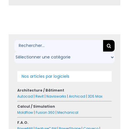
Rechercher:
Nos articles par logiciels
Architecture / Bâtiment
Autocad
|
Revit
|
Navisworks
|
Archicad
|
3DS Max
Calcul / Simulation
Moldflow
|
Fusion 360
|
Mechanical
F.A.O.
PowerMill
|
FeatureCAM
|
PowerShape
|
Carveco
|