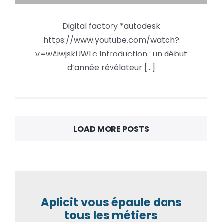
BIM en 2026 : du bilan du
Digital factory *autodesk
premier trimestre à un enjeu
https://www.youtube.com/watch?
clé: Mieux exploiter pour mieux
v=wAiwjskUWLc Introduction : un début
produire
d’année révélateur [...]
LOAD MORE POSTS
Aplicit vous épaule dans
tous les métiers