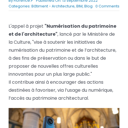
By
Florence.P
Published On: 13 septembre 2022
BLOG
on
Categories:
Bâtiment - Architecture
,
BIM
,
Blog
0 Comments
App
à
proj
SOCIETE
L'appel à projet
"Numérisation du patrimoine
«
et de l'architecture"
, lancé par le Ministère de
Numé
Rechercher:
du
la Culture, "vise à soutenir les initiatives de
patr
numérisation du patrimoine et de l’architecture,
et
de
à des fins de préservation ou dans le but de
l’arc
proposer de nouvelles offres culturelles
»
innovantes pour un plus large public."
Il contribue ainsi à encourager des actions
destinées à favoriser, via l’usage du numérique,
l’accès au patrimoine architectural.