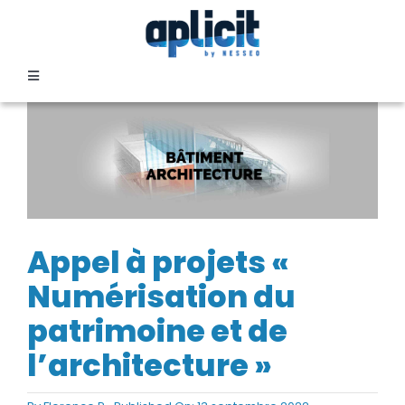
Passer
au
contenu
Toggle
Navigation
SECTEURS
FORMATION
SERVICES
Appel à projets «
Numérisation du
TEMOIGNAGES
patrimoine et de
l’architecture »
EVENEMENTS