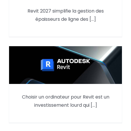
La gestion des épaisseurs de
Revit 2027 simplifie la gestion des
ligne des fichiers liés –
épaisseurs de ligne des [...]
Nouveauté Revit 2027
Choisir un ordinateur pour Revit est un
Quel matériel PC choisir pour
investissement lourd qui [...]
Revit en 2026 ?