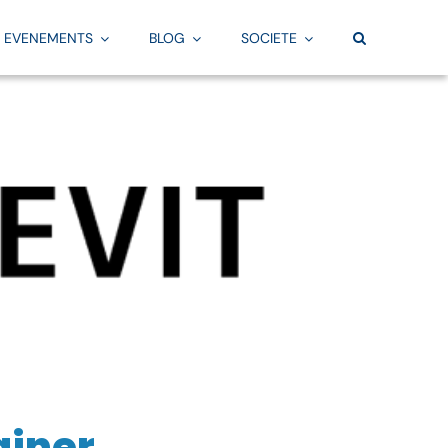
EVENEMENTS
BLOG
SOCIETE
Pratique
Par besoin
TOUS NOS ARTICLES
Fabrication
vi
Offre & programmes
Convention BIM
La FAO par Aplicit
Equipe & centres de formation
Scan 3D
Services FAO
Financement
Création de maquette numérique BIM
Fusion
Evaluation de vos connaissances
Familles Revit
Services Fusion
Calendrier des formations
Gabarits Revit
Configurateur
ainer
Services Simulation