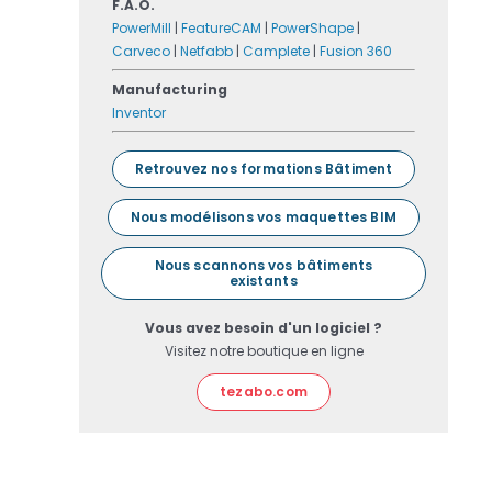
F.A.O.
PowerMill
|
FeatureCAM
|
PowerShape
|
Carveco
|
Netfabb
|
Camplete
|
Fusion 360
Manufacturing
Inventor
Retrouvez nos formations Bâtiment
Nous modélisons vos maquettes BIM
Nous scannons vos bâtiments
existants
Vous avez besoin d'un logiciel ?
Visitez notre boutique en ligne
tezabo.com