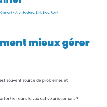
Services FAO
âtiment - Architecture
,
BIM
,
Blog
,
Revit
Services Fusion
mment mieux gérer
.
 est souvent source de problèmes et
porter/lier dans la vue active uniquement ?