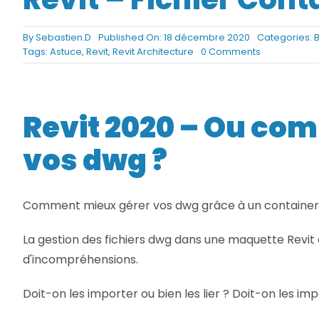
Netfabb
Camplete
By
Sebastien.D
Published On: 18 décembre 2020
Categories:
B
on
Tags:
Astuce
,
Revit
,
Revit Architecture
0 Comments
Netfabb
Revit
–
Fichier
Container
Revit 2020 – Ou co
vos dwg ?
Comment mieux gérer vos dwg grâce à un container
La gestion des fichiers dwg dans une maquette Revit
d'incompréhensions.
Doit-on les importer ou bien les lier ? Doit-on les im