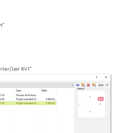
t"
rter/Lier RVT"