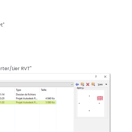
t"
rter/Lier RVT"