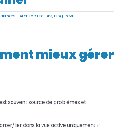
Services FAO
âtiment - Architecture
,
BIM
,
Blog
,
Revit
Services Fusion
mment mieux gérer
.
 est souvent source de problèmes et
porter/lier dans la vue active uniquement ?