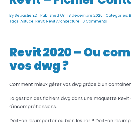
Netfabb
Camplete
By
Sebastien.D
Published On: 18 décembre 2020
Categories:
B
on
Tags:
Astuce
,
Revit
,
Revit Architecture
0 Comments
Netfabb
Revit
–
Fichier
Container
Revit 2020 – Ou co
vos dwg ?
Comment mieux gérer vos dwg grâce à un container
La gestion des fichiers dwg dans une maquette Revit
d'incompréhensions.
Doit-on les importer ou bien les lier ? Doit-on les im