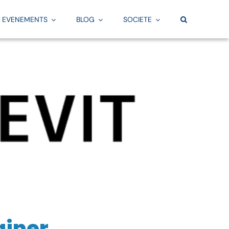
EVENEMENTS
BLOG
SOCIETE
Pratique
Par besoin
TOUS NOS ARTICLES
Fabrication
vi
Offre & programmes
Convention BIM
La FAO par Aplicit
Equipe & centres de formation
Scan 3D
Services FAO
Financement
Création de maquette numérique BIM
Fusion
Evaluation de vos connaissances
Familles Revit
Services Fusion
Calendrier des formations
Gabarits Revit
Configurateur
ainer
Services Simulation