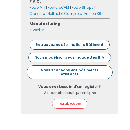
F.A.O.
PowerMill
|
FeatureCAM
|
PowerShape
|
Carveco
|
Netfabb
|
Camplete
|
Fusion 360
Manufacturing
Inventor
Retrouvez nos formations Bâtiment
Nous modélisons vos maquettes BIM
Nous scannons vos bâtiments
existants
Vous avez besoin d'un logiciel ?
Visitez notre boutique en ligne
tezabo.com