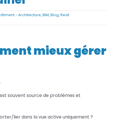
Services FAO
âtiment - Architecture
,
BIM
,
Blog
,
Revit
Services Fusion
mment mieux gérer
.
 est souvent source de problèmes et
porter/lier dans la vue active uniquement ?