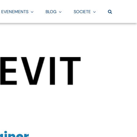
EVENEMENTS
BLOG
SOCIETE
Pratique
Par besoin
TOUS NOS ARTICLES
Fabrication
vi
Offre & programmes
Convention BIM
La FAO par Aplicit
Equipe & centres de formation
Scan 3D
Services FAO
Financement
Création de maquette numérique BIM
Fusion
Evaluation de vos connaissances
Familles Revit
Services Fusion
Calendrier des formations
Gabarits Revit
Configurateur
ainer
Services Simulation