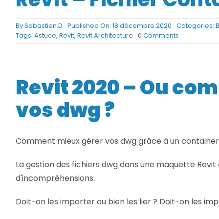
Netfabb
Camplete
By
Sebastien.D
Published On: 18 décembre 2020
Categories:
B
on
Tags:
Astuce
,
Revit
,
Revit Architecture
0 Comments
Netfabb
Revit
–
Fichier
Container
Revit 2020 – Ou co
vos dwg ?
Comment mieux gérer vos dwg grâce à un container
La gestion des fichiers dwg dans une maquette Revit
d'incompréhensions.
Doit-on les importer ou bien les lier ? Doit-on les im