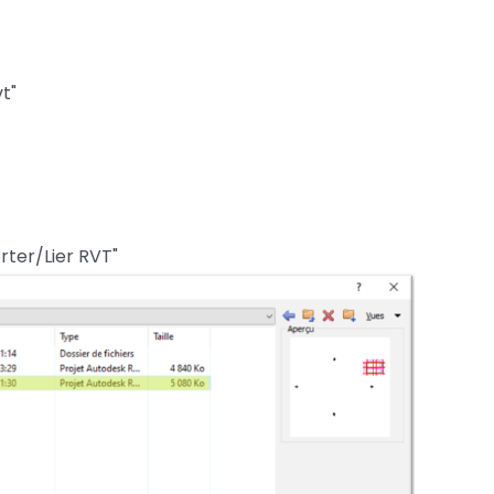
t"
rter/Lier RVT"