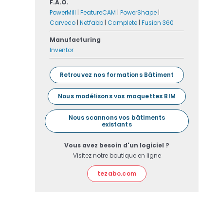
F.A.O.
PowerMill
|
FeatureCAM
|
PowerShape
|
Carveco
|
Netfabb
|
Camplete
|
Fusion 360
Manufacturing
Inventor
Retrouvez nos formations Bâtiment
Nous modélisons vos maquettes BIM
Nous scannons vos bâtiments
existants
Vous avez besoin d'un logiciel ?
Visitez notre boutique en ligne
tezabo.com