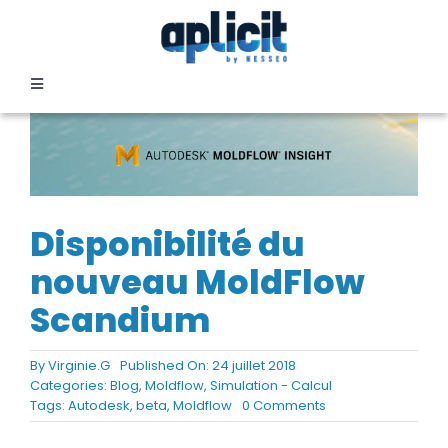
Passer
au
contenu
Toggle
Navigation
SECTEURS
FORMATION
Disponibilité du
SERVICES
nouveau MoldFlow
Scandium
TEMOIGNAGES
By
Virginie.G
Published On: 24 juillet 2018
Categories:
Blog
,
Moldflow
,
Simulation - Calcul
EVENEMENTS
on
Tags:
Autodesk
,
beta
,
Moldflow
0 Comments
Disponibilité
du