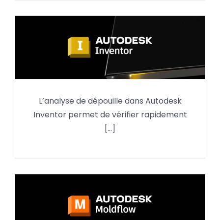
L’analyse de dépouille dans Autodesk
L’ analyse de dépouille dans
Inventor permet de vérifier rapidement
AUTODESK INVENTOR
[...]