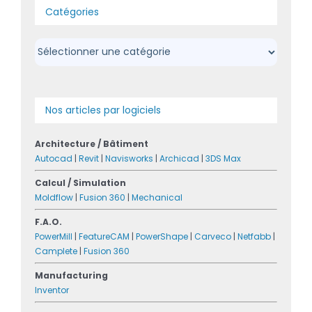
Catégories
Catégories
Nos articles par logiciels
Architecture / Bâtiment
Autocad
|
Revit
|
Navisworks
|
Archicad
|
3DS Max
Calcul / Simulation
Moldflow
|
Fusion 360
|
Mechanical
F.A.O.
PowerMill
|
FeatureCAM
|
PowerShape
|
Carveco
|
Netfabb
|
Camplete
|
Fusion 360
Manufacturing
Inventor