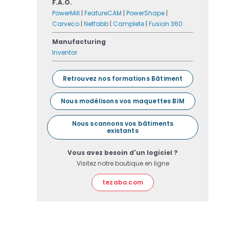
F.A.O.
PowerMill
|
FeatureCAM
|
PowerShape
|
Carveco
|
Netfabb
|
Camplete
|
Fusion 360
Manufacturing
Inventor
Retrouvez nos formations Bâtiment
Nous modélisons vos maquettes BIM
Nous scannons vos bâtiments
existants
Vous avez besoin d'un logiciel ?
Visitez notre boutique en ligne
tezabo.com