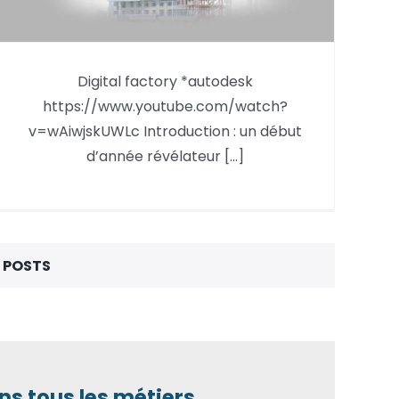
BIM en 2026 : du bilan du
Digital factory *autodesk
premier trimestre à un enjeu
https://www.youtube.com/watch?
clé: Mieux exploiter pour mieux
v=wAiwjskUWLc Introduction : un début
produire
d’année révélateur [...]
 POSTS
ns tous les métiers