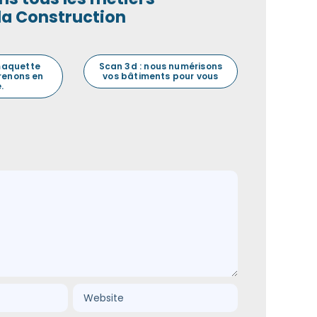
la Construction
maquette
Scan 3d : nous numérisons
prenons en
vos bâtiments pour vous
.