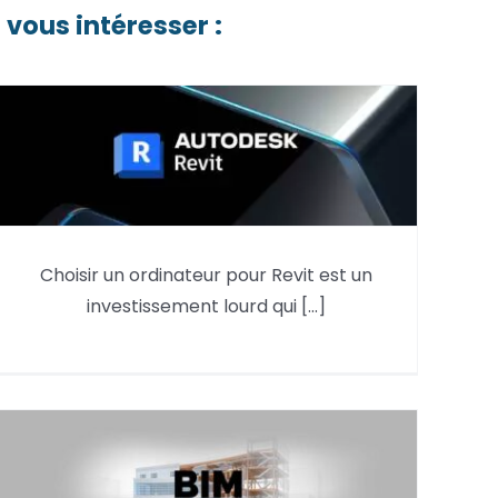
 vous intéresser :
Choisir un ordinateur pour Revit est un
Quel matériel PC choisir pour
investissement lourd qui [...]
Revit en 2026 ?