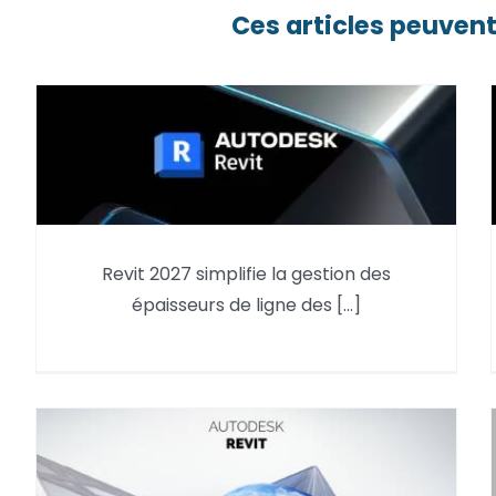
Ces articles peuvent
La gestion des épaisseurs de
Revit 2027 simplifie la gestion des
ligne des fichiers liés –
épaisseurs de ligne des [...]
Nouveauté Revit 2027