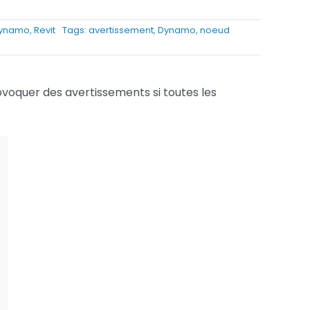
Services FAO
ynamo
,
Revit
Tags:
avertissement
,
Dynamo
,
noeud
Services Fusion
ovoquer des avertissements si toutes les