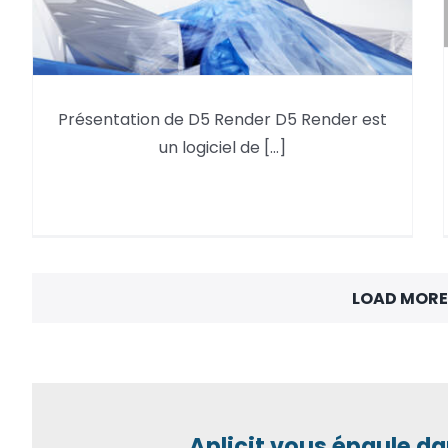
Présentation de D5 Render D5 Render est
Le plugin D5 pour des rendus
un logiciel de [...]
réalistes dans Revit
LOAD MORE
Aplicit vous épaule da