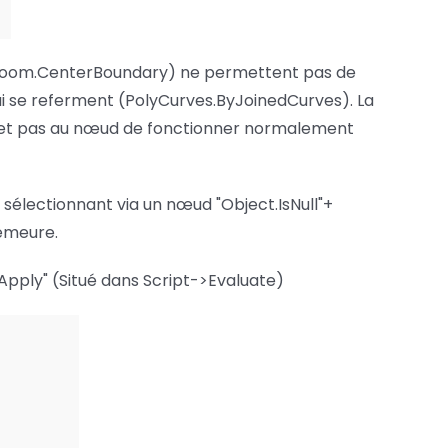
(Room.CenterBoundary) ne permettent pas de
 se referment (PolyCurves.ByJoinedCurves). La
rmet pas au nœud de fonctionner normalement
 sélectionnant via un nœud "Object.IsNull"+
demeure.
 Apply" (Situé dans Script->Evaluate)