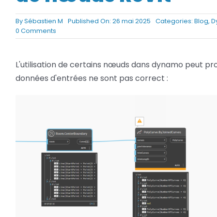
Netfabb
Camplete
By
Sébastien M
Published On: 26 mai 2025
Categories:
Blog
,
D
on
0 Comments
Netfabb
Dynamo
:
Éviter
L'utilisation de certains nœuds dans dynamo peut pr
des
données d'entrées ne sont pas correct :
avertissements
de
nœuds
Revit