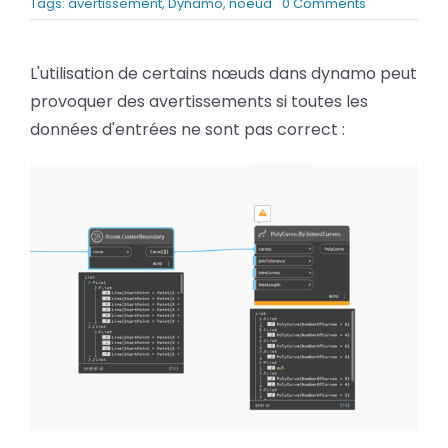
on
Tags:
avertissement
,
Dynamo
,
noeud
0 Comments
BLOG
Dynamo
:
Éviter
L'utilisation de certains nœuds dans dynamo peut
des
SOCIETE
provoquer des avertissements si toutes les
avertisseme
de
données d'entrées ne sont pas correct :
Rechercher:
nœuds
Revit