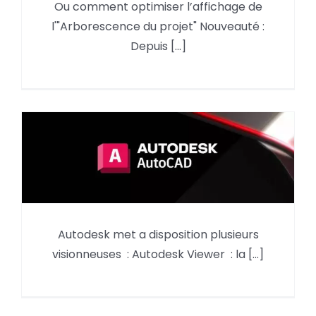
Ou comment optimiser l’affichage de
Revit, l’arborescence du projet
l'"Arborescence du projet" Nouveauté :
Depuis [...]
DWG TrueView 2027 : la
Autodesk met a disposition plusieurs
visionneuse gratuite de dessin
visionneuses : Autodesk Viewer : la [...]
AutoCAD