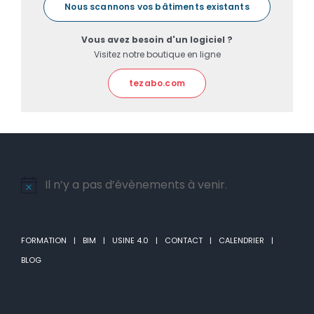
Nous scannons vos bâtiments existants
Vous avez besoin d'un logiciel ?
Visitez notre boutique en ligne
tezabo.com
Il n’y a pas d’évènements à venir.
Notice
FORMATION
BIM
USINE 4.0
CONTACT
CALENDRIER
BLOG