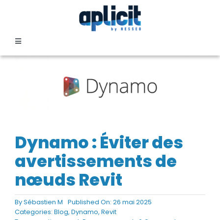
Passer
au
contenu
Toggle
Navigation
SECTEURS
FORMATION
SERVICES
Dynamo : Éviter des
avertissements de
TEMOIGNAGES
nœuds Revit
EVENEMENTS
By
Sébastien M
Published On: 26 mai 2025
Categories:
Blog
,
Dynamo
,
Revit