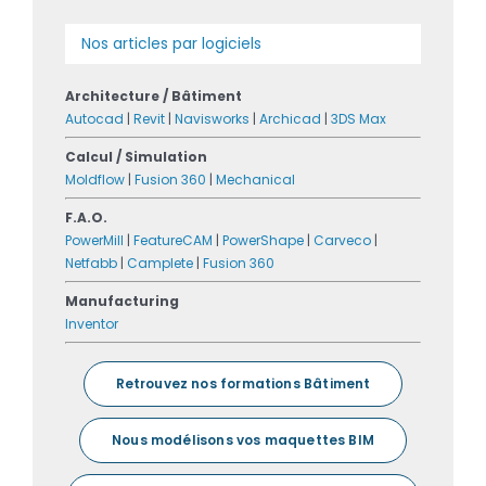
Nos articles par logiciels
Architecture / Bâtiment
Autocad
|
Revit
|
Navisworks
|
Archicad
|
3DS Max
Calcul / Simulation
Moldflow
|
Fusion 360
|
Mechanical
F.A.O.
PowerMill
|
FeatureCAM
|
PowerShape
|
Carveco
|
Netfabb
|
Camplete
|
Fusion 360
Manufacturing
Inventor
Retrouvez nos formations Bâtiment
Nous modélisons vos maquettes BIM