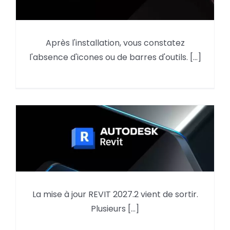
Après l'installation, vous constatez
AutoCAD : reprendre des éléments du
l'absence d'icones ou de barres d'outils. [...]
menu d’une version précédente
La mise à jour REVIT 2027.2 vient de sortir.
Mise à jour REVIT 2027.2
Plusieurs [...]