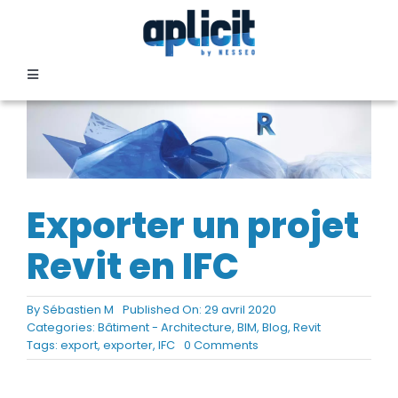
Passer
au
contenu
Toggle
Navigation
SECTEURS
FORMATION
Exporter un projet
SERVICES
Revit en IFC
TEMOIGNAGES
By
Sébastien M
Published On: 29 avril 2020
Categories:
Bâtiment - Architecture
,
BIM
,
Blog
,
Revit
on
Tags:
export
,
exporter
,
IFC
0 Comments
EVENEMENTS
Exporter
un
projet