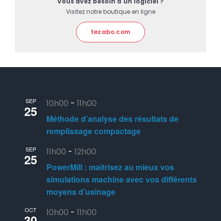
Vous avez besoin d'un logiciel ?
Visitez notre boutique en ligne
tezabo.com
SEP
10h00
-
11h00
25
Méthode d’analyse des résultats de
remplissage compactage
SEP
11h00
-
12h00
25
PowerMill : maîtrisez au mieux vos
simulations machine avec vos différents
moyens d’usinage
OCT
10h00
-
11h00
30