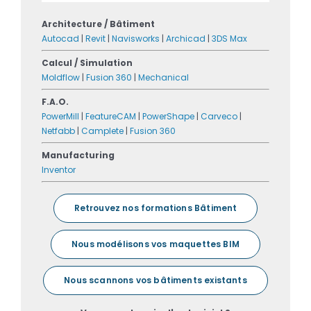
Architecture / Bâtiment
Autocad
|
Revit
|
Navisworks
|
Archicad
|
3DS Max
Calcul / Simulation
Moldflow
|
Fusion 360
|
Mechanical
F.A.O.
PowerMill
|
FeatureCAM
|
PowerShape
|
Carveco
|
Netfabb
|
Camplete
|
Fusion 360
Manufacturing
Inventor
Retrouvez nos formations Bâtiment
Nous modélisons vos maquettes BIM
Nous scannons vos bâtiments existants