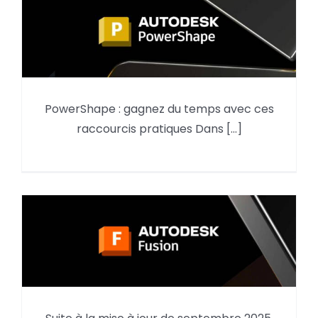
PowerShape : gagnez du temps avec ces
PowerShape gagnez du temps
raccourcis pratiques Dans [...]
avec ces raccourcis pratiques
Fusion : Nouveauté Septembre