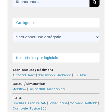
Rechercher:
Catégories
Catégories
Nos articles par logiciels
Architecture / Bâtiment
Autocad
|
Revit
|
Navisworks
|
Archicad
|
3DS Max
Calcul / Simulation
Moldflow
|
Fusion 360
|
Mechanical
F.A.O.
PowerMill
|
FeatureCAM
|
PowerShape
|
Carveco
|
Netfabb
|
Camplete
|
Fusion 360