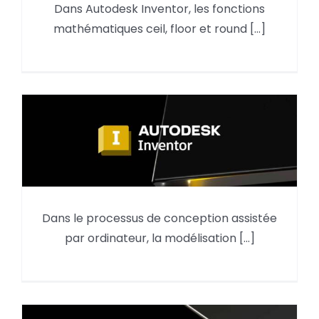
Dans Autodesk Inventor, les fonctions
Fonctions f(x) mathématiques
mathématiques ceil, floor et round [...]
ceil, floor et round Inventor
Dans le processus de conception assistée
Le Cintrage d’une pièce
par ordinateur, la modélisation [...]