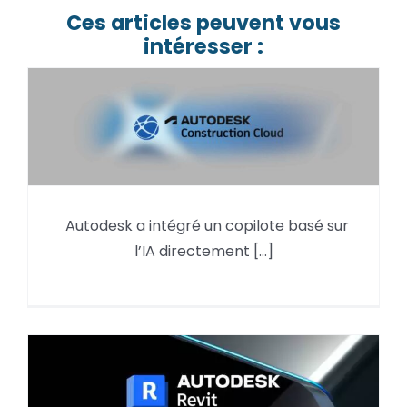
Ces articles peuvent vous
intéresser :
Autodesk Assistant (ACC) pour
Autodesk a intégré un copilote basé sur
Revit — le copilote IA qui arrive
l’IA directement [...]
dans vos projets ACC