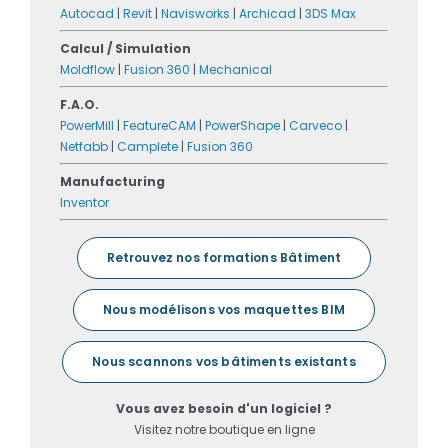
Autocad
|
Revit
|
Navisworks
|
Archicad
|
3DS Max
Calcul / Simulation
Moldflow
|
Fusion 360
|
Mechanical
F.A.O.
PowerMill
|
FeatureCAM
|
PowerShape
|
Carveco
|
Netfabb
|
Camplete
|
Fusion 360
Manufacturing
Inventor
Retrouvez nos formations Bâtiment
Nous modélisons vos maquettes BIM
Nous scannons vos bâtiments existants
Vous avez besoin d'un logiciel ?
Visitez notre boutique en ligne