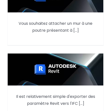
Attachement d’un mur courbe
Vous souhaitez attacher un mur à une
avec une poutre en pente et
poutre présentant à [...]
courbe
Il est relativement simple d'exporter des
Exporter un paramètre projet
paramètre Revit vers l'IFC [...]
dans un IFC