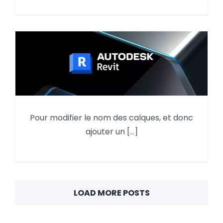
Pour modifier le nom des calques, et donc
Revit : Export DWG -Ajouter un
ajouter un [...]
préfixe aux calques
LOAD MORE POSTS