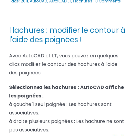
on
Tags:
2011
,
AutoCAD
,
AutoCAD LT
,
Hachures
0 Comments
BLOG
AutoCA
Hachur
:
modifie
SOCIETE
Hachures : modifier le contour à
le
contour
l'aide des poignées !
Rechercher:
à
l’aide
Avec AutoCAD et LT, vous pouvez en quelques
des
poigné
clics modifier le contour des hachures à l'aide
des poignées.
Sélectionnez les hachures :
AutoCAD affiche
les poignées :
à gauche 1 seul poignée : Les hachures sont
associatives.
à droite plusieurs poignées : Les hachure ne sont
pas associatives.