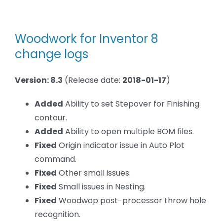
Mise
BLOG
à
jour
Woodwork
Woodwork for Inventor 8
for
SOCIETE
Inventor
change logs
8.3
Rechercher:
(update)
Version: 8.3
(Release date:
2018-01-17
)
Added
Ability to set Stepover for Finishing
contour.
Added
Ability to open multiple BOM files.
Fixed
Origin indicator issue in Auto Plot
command.
Fixed
Other small issues.
Fixed
Small issues in Nesting.
Fixed
Woodwop post-processor throw hole
recognition.