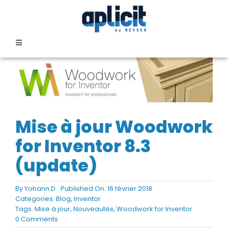
Passer
au
contenu
Toggle
Navigation
SECTEURS
FORMATION
Mise à jour Woodwork
SERVICES
for Inventor 8.3
(update)
TEMOIGNAGES
By
Yohann.D
Published On: 16 février 2018
Categories:
Blog
,
Inventor
EVENEMENTS
Tags:
Mise à jour
,
Nouveautés
,
Woodwork for Inventor
on
0 Comments