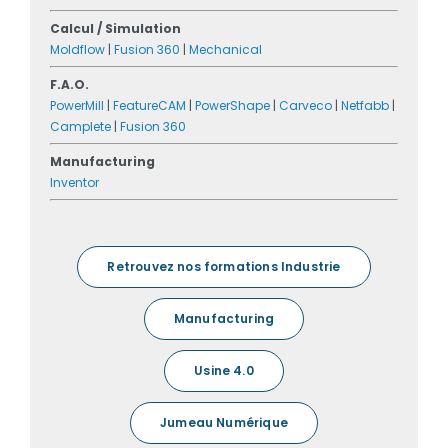
Calcul / Simulation
Moldflow
|
Fusion 360
|
Mechanical
F.A.O.
PowerMill
|
FeatureCAM
|
PowerShape
|
Carveco
|
Netfabb
|
Camplete
|
Fusion 360
Manufacturing
Inventor
Retrouvez nos formations Industrie
Manufacturing
Usine 4.0
Jumeau Numérique