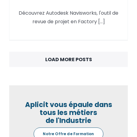
Découvrez Autodesk
Découvrez Autodesk Navisworks, l'outil de
Navisworks, l’outil de revue de
revue de projet en Factory [...]
projet en Factory Design
LOAD MORE POSTS
Aplicit vous épaule dans
tous les métiers
de l'Industrie
Notre Offre de Formation