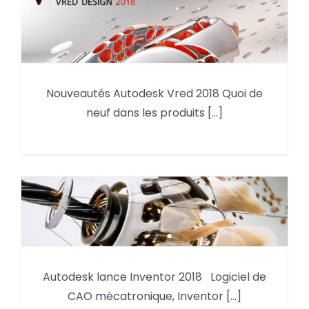
Nouveautés Autodesk Vred 2018 Quoi de
Nouveautés Autodesk Vred 2018
neuf dans les produits [...]
Autodesk lance Inventor 2018 Logiciel de
Autodesk lance Inventor 2018
CAO mécatronique, Inventor [...]