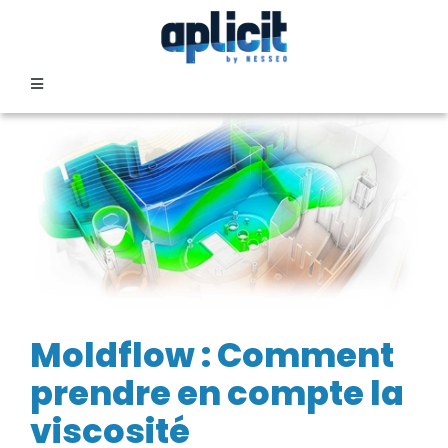
Passer
au
contenu
Toggle
Navigation
SECTEURS
FORMATION
SERVICES
TEMOIGNAGES
Moldflow : Comment
prendre en compte la
EVENEMENTS
viscosité