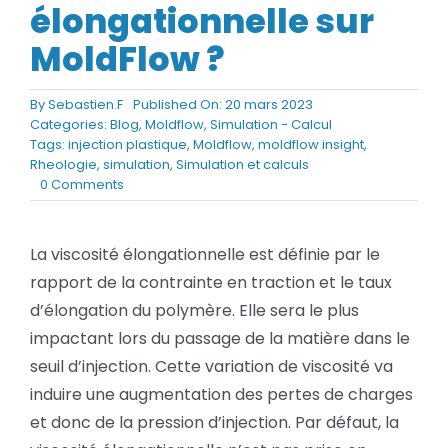
élongationnelle sur
BLOG
MoldFlow ?
SOCIETE
By
Sebastien.F
Published On: 20 mars 2023
Categories:
Blog
,
Moldflow
,
Simulation - Calcul
Rechercher:
Tags:
injection plastique
,
Moldflow
,
moldflow insight
,
Rheologie
,
simulation
,
Simulation et calculs
on
0 Comments
Moldflow :
Comment
prendre
La viscosité élongationnelle est définie par le
en
rapport de la contrainte en traction et le taux
compte
la
d’élongation du polymère. Elle sera le plus
viscosité
impactant lors du passage de la matière dans le
élongationnelle
sur
seuil d’injection. Cette variation de viscosité va
MoldFlow ?
induire une augmentation des pertes de charges
et donc de la pression d’injection. Par défaut, la