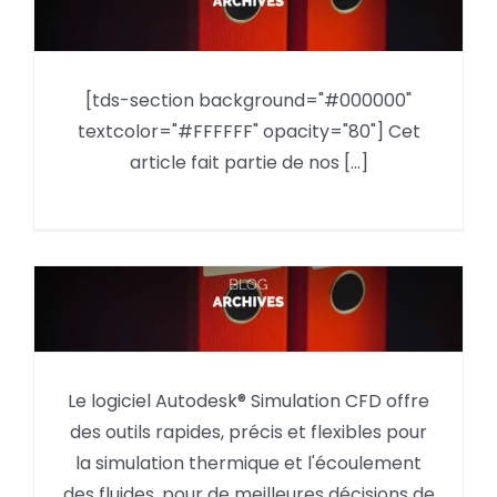
Moldflow : nouveau module de
[tds-section background="#000000"
cristallisation
textcolor="#FFFFFF" opacity="80"] Cet
article fait partie de nos [...]
La modélisation fluidique et
thermique avec Autodesk
Le logiciel Autodesk® Simulation CFD offre
Simulation CFD
des outils rapides, précis et flexibles pour
la simulation thermique et l'écoulement
des fluides, pour de meilleures décisions de