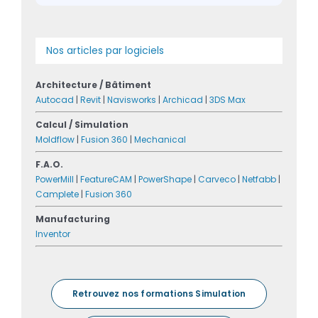
Nos articles par logiciels
Architecture / Bâtiment
Autocad
|
Revit
|
Navisworks
|
Archicad
|
3DS Max
Calcul / Simulation
Moldflow
|
Fusion 360
|
Mechanical
F.A.O.
PowerMill
|
FeatureCAM
|
PowerShape
|
Carveco
|
Netfabb
|
Camplete
|
Fusion 360
Manufacturing
Inventor
Retrouvez nos formations Simulation