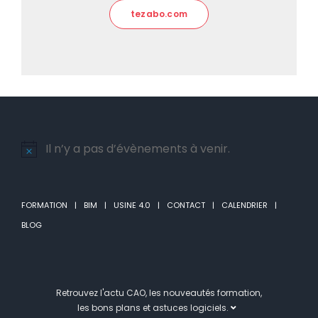
tezabo.com
Il n’y a pas d’évènements à venir.
Notice
FORMATION
BIM
USINE 4.0
CONTACT
CALENDRIER
BLOG
Retrouvez l'actu CAO, les nouveautés formation,
les bons plans et astuces logiciels.