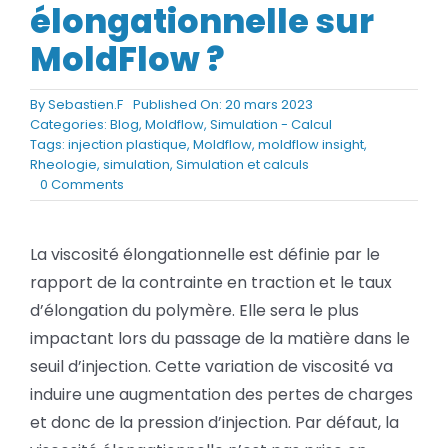
élongationnelle sur
BLOG
MoldFlow ?
SOCIETE
By
Sebastien.F
Published On: 20 mars 2023
Categories:
Blog
,
Moldflow
,
Simulation - Calcul
Rechercher:
Tags:
injection plastique
,
Moldflow
,
moldflow insight
,
Rheologie
,
simulation
,
Simulation et calculs
on
0 Comments
Moldflow :
Comment
prendre
La viscosité élongationnelle est définie par le
en
rapport de la contrainte en traction et le taux
compte
la
d’élongation du polymère. Elle sera le plus
viscosité
impactant lors du passage de la matière dans le
élongationnelle
sur
seuil d’injection. Cette variation de viscosité va
MoldFlow ?
induire une augmentation des pertes de charges
et donc de la pression d’injection. Par défaut, la