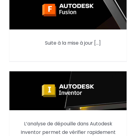
Nouveauté Avril en FAO :
Suite à la mise à jour [...]
préférence de rotation dans un
motif
L’analyse de dépouille dans Autodesk
L’ analyse de dépouille dans
Inventor permet de vérifier rapidement
AUTODESK INVENTOR