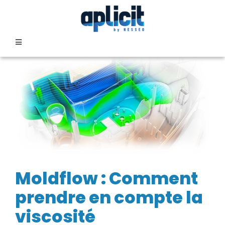
Passer
au
contenu
Toggle
Navigation
SECTEURS
FORMATION
SERVICES
TEMOIGNAGES
Moldflow : Comment
prendre en compte la
EVENEMENTS
viscosité