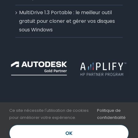
MultiDrive 1.3 Portable : le meilleur outil
gratuit pour cloner et gérer vos disques
sous Windows
Ce site nécessite l'utilisation de cookies
Politique de
pour améliorer votre expérience.
confidentialité
Copyright 2006 - 2026 | Aplicit | Nesseo Group |
Mentions légales et CGV
OK
LinkedIn
Facebook
YouTube
Email
Téléphone