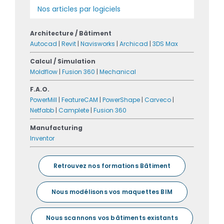
Nos articles par logiciels
Architecture / Bâtiment
Autocad
|
Revit
|
Navisworks
|
Archicad
|
3DS Max
Calcul / Simulation
Moldflow
|
Fusion 360
|
Mechanical
F.A.O.
PowerMill
|
FeatureCAM
|
PowerShape
|
Carveco
|
Netfabb
|
Camplete
|
Fusion 360
Manufacturing
Inventor
Retrouvez nos formations Bâtiment
Nous modélisons vos maquettes BIM
Nous scannons vos bâtiments existants