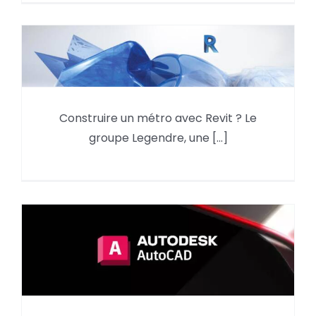
Construire un métro avec Revit
Construire un métro avec Revit ? Le
?
groupe Legendre, une [...]