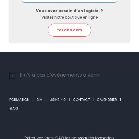
Vous avez besoin d'un logiciel ?
Visitez notre boutique en ligne
tezabo.com
Il n’y a pas d’évènements à venir.
Notice
FORMATION
BIM
USINE 4.0
CONTACT
CALENDRIER
BLOG
Retrouvez l'actu CAO, les nouveautés formation,