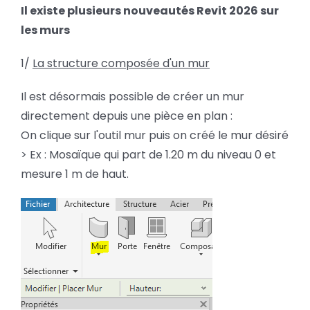
202
Il existe plusieurs nouveautés Revit 2026 sur
BLOG
–
les murs
Les
mur
SOCIETE
1/
La structure composée d'un mur
Il est désormais possible de créer un mur
Rechercher:
directement depuis une pièce en plan :
On clique sur l'outil mur puis on créé le mur désiré
> Ex : Mosaïque qui part de 1.20 m du niveau 0 et
mesure 1 m de haut.