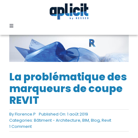
Passer
au
contenu
Toggle
Navigation
SECTEURS
FORMATION
La problématique des
SERVICES
marqueurs de coupe
REVIT
TEMOIGNAGES
By
Florence.P
Published On: 1 août 2019
Categories:
Bâtiment - Architecture
,
BIM
,
Blog
,
Revit
EVENEMENTS
on
1 Comment
La