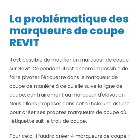
problématique
BLOG
des
marqueurs
La problématique des
de
coupe
SOCIETE
marqueurs de coupe
REVIT
REVIT
Rechercher:
Il est possible de modifier un marqueur de coupe
sur Revit. Cependant, il est encore impossible de
faire pivoter l'étiquette dans le marqueur de
coupe de manière à ce qu'elle suive la ligne de
coupe, contrairement au marqueur d'élévation.
Nous allons proposer dans cet article une astuce
pour créer ses propres marqueurs de coupe où
l'étiquette suit le trait de coupe.
Pour cela, il faudra créer 4 marqueurs de coupe :