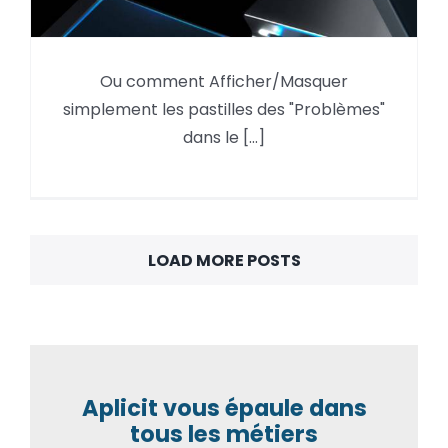
Autodesk Forma,
Ou comment Afficher/Masquer
Afficher/Masquer les
simplement les pastilles des "Problèmes"
« Problèmes »
dans le [...]
LOAD MORE POSTS
Aplicit vous épaule dans
tous les métiers