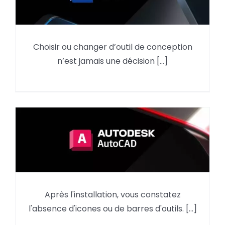
Choisir ou changer d’outil de conception
Pourquoi utiliser Autodesk Revit
n’est jamais une décision [...]
en 2026 ?
AutoCAD : reprendre des
Après l'installation, vous constatez
éléments du menu d’une
l'absence d'icones ou de barres d'outils. [...]
version précédente