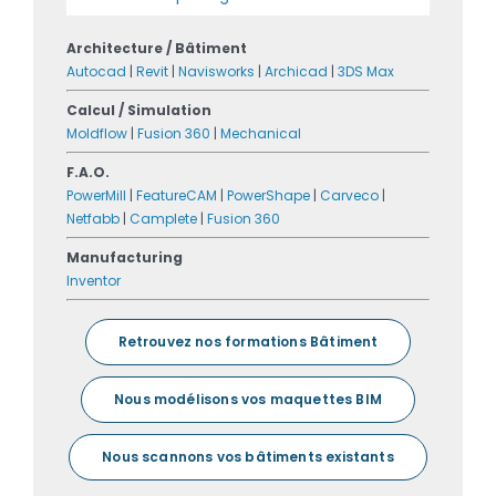
Architecture / Bâtiment
Autocad
|
Revit
|
Navisworks
|
Archicad
|
3DS Max
Calcul / Simulation
Moldflow
|
Fusion 360
|
Mechanical
F.A.O.
PowerMill
|
FeatureCAM
|
PowerShape
|
Carveco
|
Netfabb
|
Camplete
|
Fusion 360
Manufacturing
Inventor
Retrouvez nos formations Bâtiment
Nous modélisons vos maquettes BIM
Nous scannons vos bâtiments existants