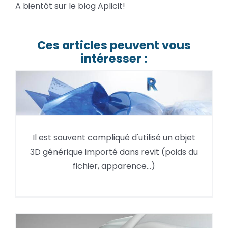
A bientôt sur le blog Aplicit!
Ces articles peuvent vous
intéresser :
L’intéropérabilité des solutions
Autodesk permet d’utiliser un
Il est souvent compliqué d'utilisé un objet
objet 3D optimisé sur Revit
3D générique importé dans revit (poids du
fichier, apparence…)