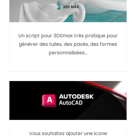
Un script pour 3DSmax très pratique pour
Création de tuiles dans 3DS Max
générer des tuiles, des pavés, des formes
personnalisées…
AutoCAD : créer une icône
Vous souhaitez ajouter une icone