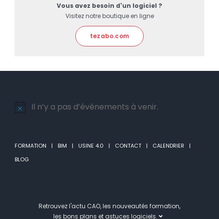
Vous avez besoin d'un logiciel ?
Visitez notre boutique en ligne
tezabo.com
Il n’y a pas d’évènements à venir.
Notice
FORMATION
BIM
USINE 4.0
CONTACT
CALENDRIER
BLOG
Retrouvez l'actu CAO, les nouveautés formation,
les bons plans et astuces logiciels.