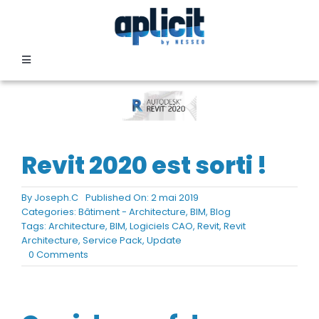
Passer
au
contenu
Toggle
Navigation
SECTEURS
FORMATION
Revit 2020 est sorti !
SERVICES
By
Joseph.C
Published On: 2 mai 2019
Categories:
Bâtiment - Architecture
,
BIM
,
Blog
Tags:
Architecture
,
BIM
,
Logiciels CAO
,
Revit
,
Revit
TEMOIGNAGES
Architecture
,
Service Pack
,
Update
on
0 Comments
Revit
2020
EVENEMENTS
est
sorti