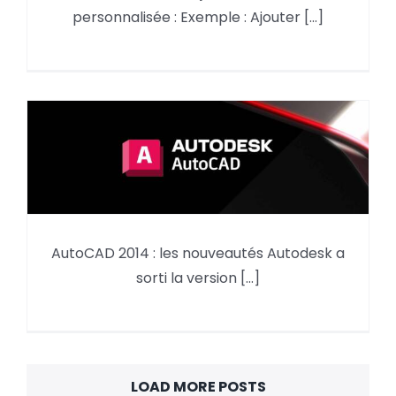
personnalisée à partir d’une
personnalisée : Exemple : Ajouter [...]
icône existante
AutoCAD 2014 : les nouveautés Autodesk a
AutoCAD 2014 : les nouveautés
sorti la version [...]
LOAD MORE POSTS