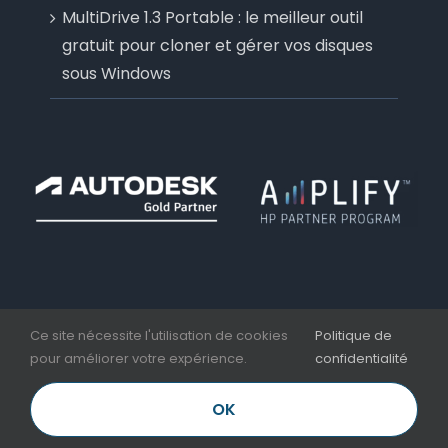
MultiDrive 1.3 Portable : le meilleur outil
gratuit pour cloner et gérer vos disques
sous Windows
Ce site nécessite l'utilisation de cookies
Politique de
pour améliorer votre expérience.
confidentialité
Copyright 2006 - 2026 | Aplicit | Nesseo Group |
Mentions légales et CGV
OK
LinkedIn
Facebook
YouTube
Email
Téléphone