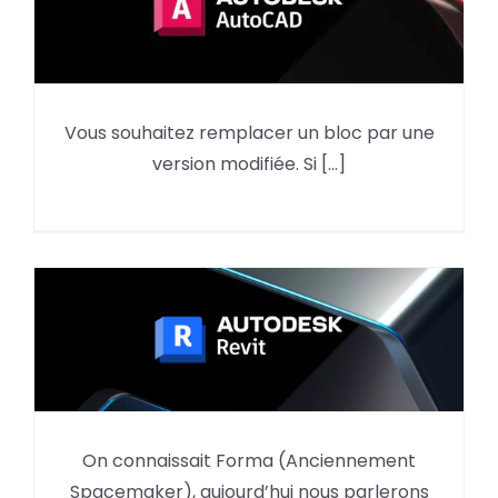
Vous souhaitez remplacer un bloc par une
AutoCAD : comment remplacer un bloc
version modifiée. Si [...]
par sa nouvelle version ?
On connaissait Forma (Anciennement
Forma Site Design : La connexion avec
Spacemaker), aujourd’hui nous parlerons