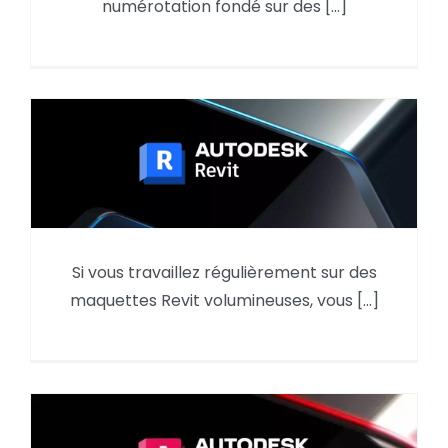
La numérotation : Nouveauté Revit 2027
numérotation fondé sur des [...]
Si vous travaillez régulièrement sur des
Revit 2027 : les graphiques accélérés
maquettes Revit volumineuses, vous [...]
arrivent enfin à maturité