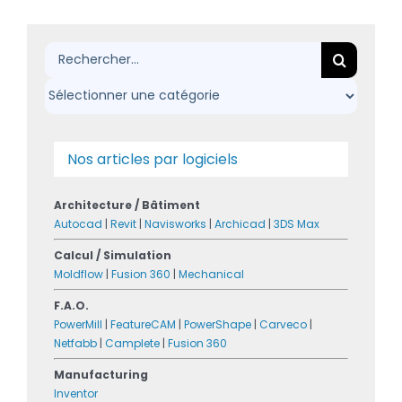
Rechercher:
Nos articles par logiciels
Architecture / Bâtiment
Autocad
|
Revit
|
Navisworks
|
Archicad
|
3DS Max
Calcul / Simulation
Moldflow
|
Fusion 360
|
Mechanical
F.A.O.
PowerMill
|
FeatureCAM
|
PowerShape
|
Carveco
|
Netfabb
|
Camplete
|
Fusion 360
Manufacturing
Inventor