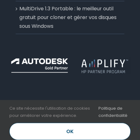
MultiDrive 1.3 Portable : le meilleur outil
gratuit pour cloner et gérer vos disques
sous Windows
Ce site nécessite l'utilisation de cookies
Politique de
pour améliorer votre expérience.
confidentialité
Copyright 2006 - 2026 | Aplicit | Nesseo Group |
Mentions légales et CGV
OK
LinkedIn
Facebook
YouTube
Email
Téléphone