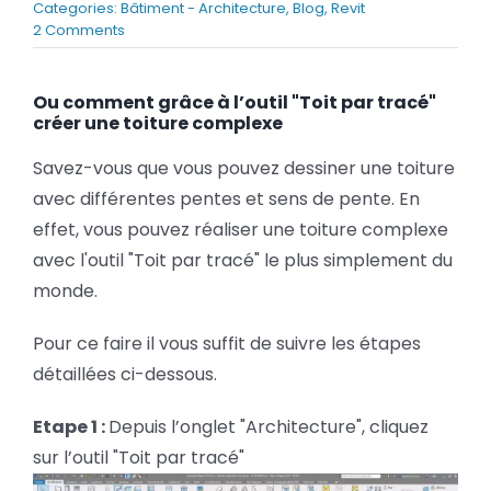
Categories:
Bâtiment - Architecture
,
Blog
,
Revit
BLOG
on
2 Comments
Revit
–
SOCIETE
Réaliser
Ou comment grâce à l’outil "Toit par tracé"
une
créer une toiture complexe
toiture
Rechercher:
complexe
Savez-vous que vous pouvez dessiner une toiture
avec différentes pentes et sens de pente. En
effet, vous pouvez réaliser une toiture complexe
avec l'outil "Toit par tracé" le plus simplement du
monde.
Pour ce faire il vous suffit de suivre les étapes
détaillées ci-dessous.
Etape 1 :
Depuis l’onglet "Architecture", cliquez
sur l’outil "Toit par tracé"