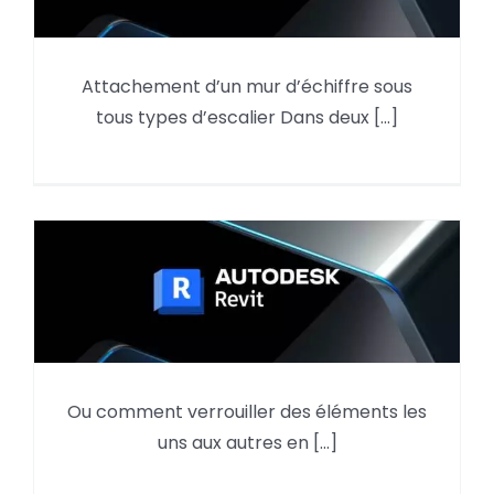
Attachement d’un mur
Attachement d’un mur d’échiffre sous
d’échiffre sous tous types
tous types d’escalier Dans deux [...]
d’escalier
Ou comment verrouiller des éléments les
Revit, l’outil alignement et le
uns aux autres en [...]
verrouillage automatique