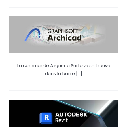
La commande Aligner à Surface se trouve
La commande Aligner
dans la barre [...]
d’Archicad en 3D