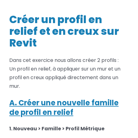
un
BLOG
profil
en
Créer un profil en
relief
SOCIETE
et
relief et en creux sur
en
creux
Revit
Rechercher:
sur
Revit
Dans cet exercice nous allons créer 2 profils :
Un profil en relief, à appliquer sur un mur et un
profil en creux appliqué directement dans un
mur.
A. Créer une nouvelle famille
de profil en relief
1. Nouveau > Famille > Profil Métrique