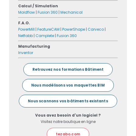
Calcul / Simulation
Moldflow
|
Fusion 360
|
Mechanical
F.A.O.
PowerMill
|
FeatureCAM
|
PowerShape
|
Carveco
|
Netfabb
|
Camplete
|
Fusion 360
Manufacturing
Inventor
Retrouvez nos formations Bâtiment
Nous modélisons vos maquettes BIM
Nous scannons vos bâtiments existants
Vous avez besoin d'un logiciel ?
Visitez notre boutique en ligne
tezabo.com