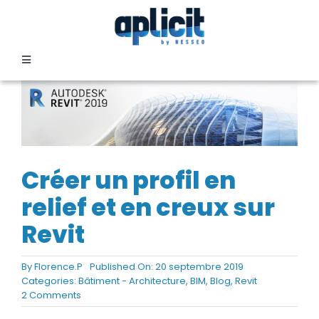
Passer
au
contenu
Toggle
Navigation
SECTEURS
FORMATION
Créer un profil en
SERVICES
relief et en creux sur
Revit
TEMOIGNAGES
By
Florence.P
Published On: 20 septembre 2019
Categories:
Bâtiment - Architecture
,
BIM
,
Blog
,
Revit
EVENEMENTS
on
2 Comments
Créer