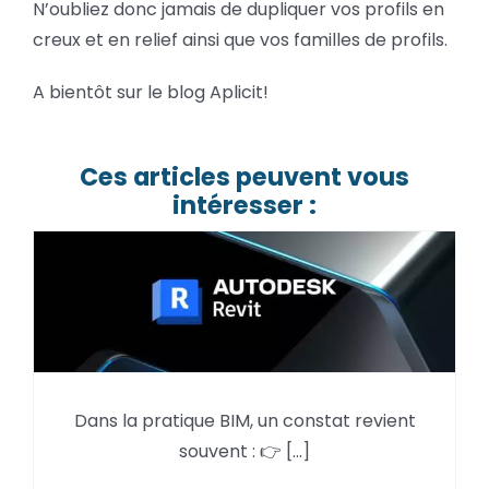
N’oubliez donc jamais de dupliquer vos profils en
creux et en relief ainsi que vos familles de profils.
A bientôt sur le blog Aplicit!
Ces articles peuvent vous
intéresser :
Dans la pratique BIM, un constat revient
DWG 3D : savez-vous vraiment
souvent : 👉 [...]
ce qu’il contient ?