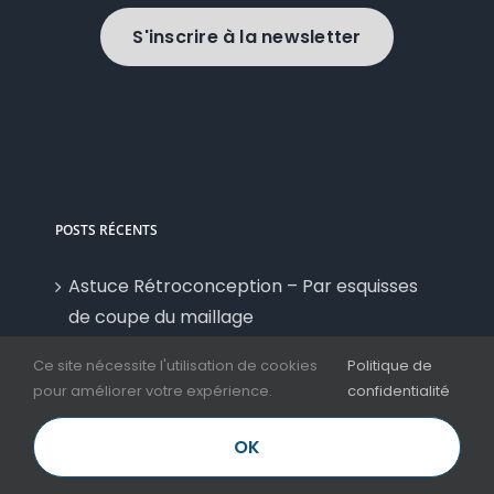
S'inscrire à la newsletter
POSTS RÉCENTS
Astuce Rétroconception – Par esquisses
de coupe du maillage
Ce site nécessite l'utilisation de cookies
Politique de
Pourquoi utiliser Autodesk Revit en 2026 ?
pour améliorer votre expérience.
confidentialité
MultiDrive 1.3 Portable : le meilleur outil
OK
gratuit pour cloner et gérer vos disques
sous Windows