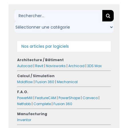
Rechercher:
Nos articles par logiciels
Architecture / Bâtiment
Autocad
|
Revit
|
Navisworks
|
Archicad
|
3DS Max
Calcul / Simulation
Moldflow
|
Fusion 360
|
Mechanical
F.A.O.
PowerMill
|
FeatureCAM
|
PowerShape
|
Carveco
|
Netfabb
|
Camplete
|
Fusion 360
Manufacturing
Inventor