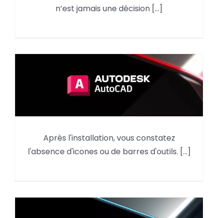
n’est jamais une décision [...]
en 2026 ?
AutoCAD : reprendre des
Après l'installation, vous constatez
éléments du menu d’une
l'absence d'icones ou de barres d'outils. [...]
version précédente