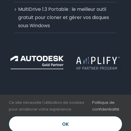
MultiDrive 1.3 Portable : le meilleur outil
gratuit pour cloner et gérer vos disques
sous Windows
Ce site nécessite l'utilisation de cookies
Politique de
pour améliorer votre expérience.
confidentialité
Copyright 2006 - 2026 | Aplicit | Nesseo Group |
Mentions légales et CGV
OK
LinkedIn
Facebook
YouTube
Email
Téléphone