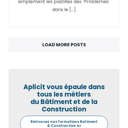
Afficher/Masquer les
simplement les pastilles des "Problèmes"
« Problèmes »
dans le [...]
LOAD MORE POSTS
Aplicit vous épaule dans
tous les métiers
du Bâtiment et de la
Construction
Retrouvez nos formations Batiment
& Construction ici