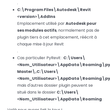
.
C:\Program Files\Autodesk\Revit
<version>\AddIns
Emplacement utilisé par
Autodesk pour
ses modules actifs
, normalement pas de
plugin tiers à cet emplacement, réécrit à
chaque mise à jour Revit
.
Cas particulier PyRevit :
C:\Users\
<Nom_Utilisateur>\AppData\Roaming\py
Master\,C:\Users\
<Nom_Utilisateur>\AppData\Roaming\py
mais d'autres dossier plugin peuvent se
situé dans le dossier
C:\Users\
<Nom_Utilisateur>\AppData\Roaming
Voilà nous avons fait le tour !