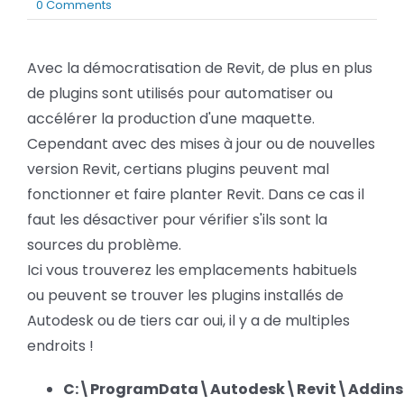
on
0 Comments
BLOG
Où
se
situe
Avec la démocratisation de Revit, de plus en plus
SOCIETE
les
de plugins sont utilisés pour automatiser ou
plugins
Revit
accélérer la production d'une maquette.
Rechercher:
?
Cependant avec des mises à jour ou de nouvelles
version Revit, certians plugins peuvent mal
fonctionner et faire planter Revit. Dans ce cas il
faut les désactiver pour vérifier s'ils sont la
sources du problème.
Ici vous trouverez les emplacements habituels
ou peuvent se trouver les plugins installés de
Autodesk ou de tiers car oui, il y a de multiples
endroits !
C:\ProgramData\Autodesk\Revit\Addins