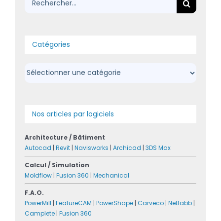
Catégories
Catégories
Nos articles par logiciels
Architecture / Bâtiment
Autocad
|
Revit
|
Navisworks
|
Archicad
|
3DS Max
Calcul / Simulation
Moldflow
|
Fusion 360
|
Mechanical
F.A.O.
PowerMill
|
FeatureCAM
|
PowerShape
|
Carveco
|
Netfabb
|
Camplete
|
Fusion 360