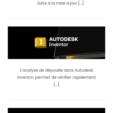
Nouveauté Avril en FAO :
Suite à la mise à jour [...]
préférence de rotation dans un
motif
L’analyse de dépouille dans Autodesk
L’ analyse de dépouille dans
Inventor permet de vérifier rapidement
AUTODESK INVENTOR
[...]