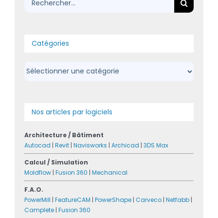
Catégories
Catégories
Nos articles par logiciels
Architecture / Bâtiment
Autocad
|
Revit
|
Navisworks
|
Archicad
|
3DS Max
Calcul / Simulation
Moldflow
|
Fusion 360
|
Mechanical
F.A.O.
PowerMill
|
FeatureCAM
|
PowerShape
|
Carveco
|
Netfabb
|
Camplete
|
Fusion 360