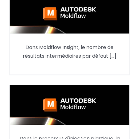
Moldflow : Comment
Dans Moldflow Insight, le nombre de
augmenter le nombre de
résultats intermédiaires par défaut [...]
résultat intermédiaires d’une
étude de manière significative ?
MOLDFLOW : Analyse du
Dans le processus d'injection plastique, la