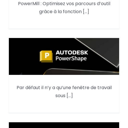
PowerMill optimiser vos
PowerMill : Optimisez vos parcours d’outil
parcours d’outil grâce à la
grâce à la fonction [...]
fonction réorganiser
Diviser la fenêtre de travail de
Par défaut il n’y a qu’une fenêtre de travail
PowerShape pour avoir
sous [...]
plusieurs vues