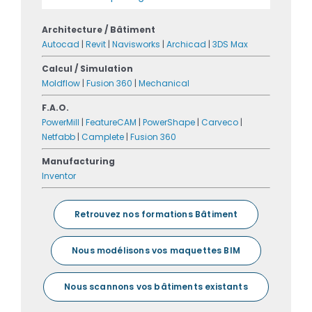
Architecture / Bâtiment
Autocad
|
Revit
|
Navisworks
|
Archicad
|
3DS Max
Calcul / Simulation
Moldflow
|
Fusion 360
|
Mechanical
F.A.O.
PowerMill
|
FeatureCAM
|
PowerShape
|
Carveco
|
Netfabb
|
Camplete
|
Fusion 360
Manufacturing
Inventor
Retrouvez nos formations Bâtiment
Nous modélisons vos maquettes BIM
Nous scannons vos bâtiments existants