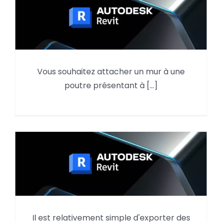
Attachement d’un mur courbe
Vous souhaitez attacher un mur à une
avec une poutre en pente et
poutre présentant à [...]
courbe
Il est relativement simple d'exporter des