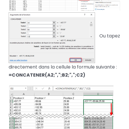
Ou tapez
directement dans la cellule la formule suivante :
=CONCATENER(A2;",";B2;",";C2)