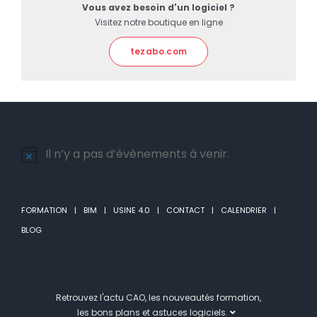
Vous avez besoin d'un logiciel ?
Visitez notre boutique en ligne
tezabo.com
Il n’y a pas d’évènements à venir.
Notice
FORMATION
BIM
USINE 4.0
CONTACT
CALENDRIER
BLOG
Retrouvez l'actu CAO, les nouveautés formation,
les bons plans et astuces logiciels.