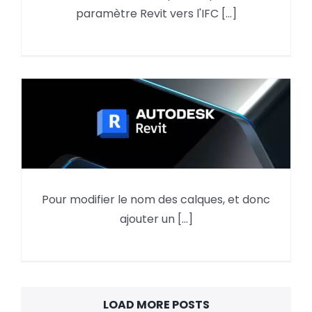
Exporter un paramètre projet
paramètre Revit vers l'IFC [...]
dans un IFC
Pour modifier le nom des calques, et donc
Revit : Export DWG -Ajouter un
ajouter un [...]
préfixe aux calques
LOAD MORE POSTS