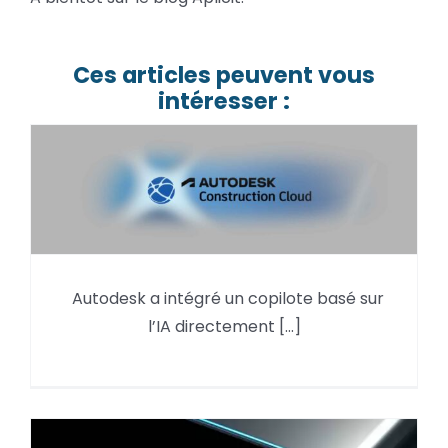
Ces articles peuvent vous
intéresser :
Autodesk Assistant (ACC) pour
Autodesk a intégré un copilote basé sur
Revit — le copilote IA qui arrive
l’IA directement [...]
dans vos projets ACC