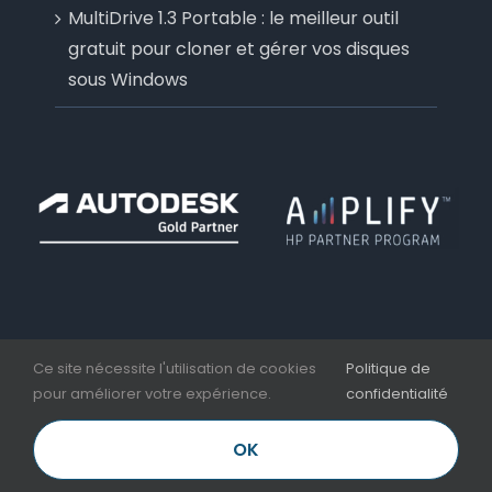
MultiDrive 1.3 Portable : le meilleur outil
gratuit pour cloner et gérer vos disques
sous Windows
Ce site nécessite l'utilisation de cookies
Politique de
pour améliorer votre expérience.
confidentialité
Copyright 2006 - 2026 | Aplicit | Nesseo Group |
Mentions légales et CGV
OK
LinkedIn
Facebook
YouTube
Email
Téléphone