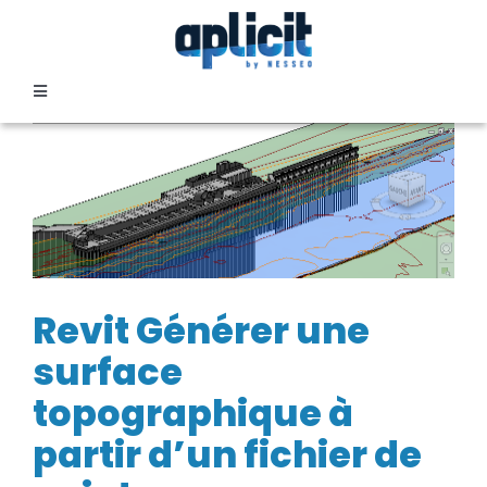
Passer
au
contenu
Toggle
Navigation
SECTEURS
FORMATION
SERVICES
Revit Générer une
surface
TEMOIGNAGES
topographique à
EVENEMENTS
partir d’un fichier de