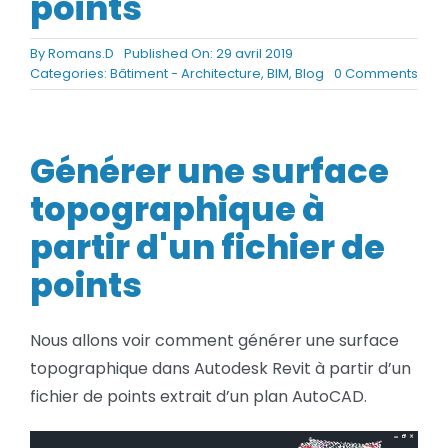
points
BLOG
By
Romans.D
Published On: 29 avril 2019
on
Categories:
Bâtiment - Architecture
,
BIM
,
Blog
0 Comments
SOCIETE
Revit
Gén
une
Rechercher:
surf
Générer une surface
topo
à
topographique à
parti
d’un
partir d'un fichier de
fichi
points
de
poin
Nous allons voir comment générer une surface
topographique dans Autodesk Revit à partir d’un
fichier de points extrait d’un plan AutoCAD.