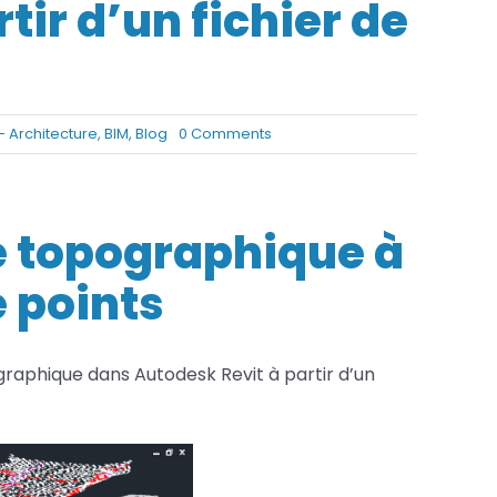
ir d’un fichier de
Services FAO
Services Fusion
on
- Architecture
,
BIM
,
Blog
0 Comments
Revit
Générer
une
surface
e topographique à
topographique
à
e points
partir
d’un
fichier
de
raphique dans Autodesk Revit à partir d’un
points