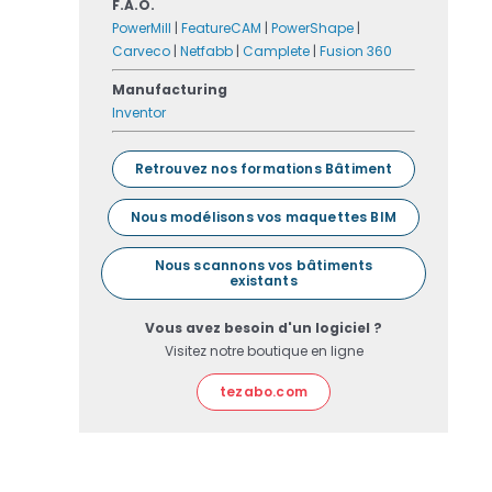
F.A.O.
PowerMill
|
FeatureCAM
|
PowerShape
|
Carveco
|
Netfabb
|
Camplete
|
Fusion 360
Manufacturing
Inventor
Retrouvez nos formations Bâtiment
Nous modélisons vos maquettes BIM
Nous scannons vos bâtiments
existants
Vous avez besoin d'un logiciel ?
Visitez notre boutique en ligne
tezabo.com