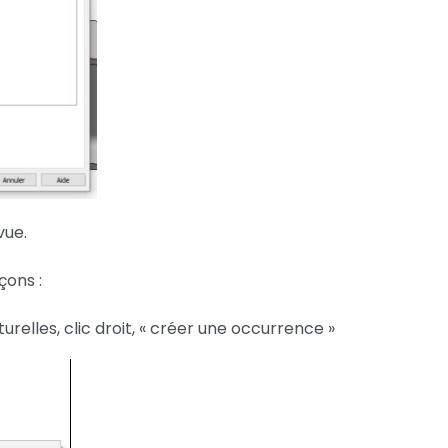
vue.
çons :
relles, clic droit, « créer une occurrence »