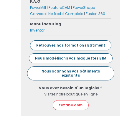
F.A.O.
PowerMill
|
FeatureCAM
|
PowerShape
|
Carveco
|
Netfabb
|
Camplete
|
Fusion 360
Manufacturing
Inventor
Retrouvez nos formations Bâtiment
Nous modélisons vos maquettes BIM
Nous scannons vos bâtiments
existants
Vous avez besoin d'un logiciel ?
Visitez notre boutique en ligne
tezabo.com