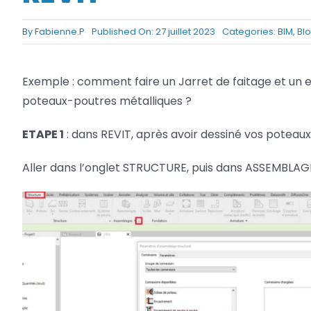
Netfabb
Camplete
By
Fabienne.P
Published On: 27 juillet 2023
Categories:
BIM
,
Bl
Netfabb
Exemple : comment faire un Jarret de faitage et un
poteaux-poutres métalliques ?
ETAPE 1
: dans REVIT, après avoir dessiné vos poteau
Aller dans l’onglet STRUCTURE, puis dans ASSEMBLAG