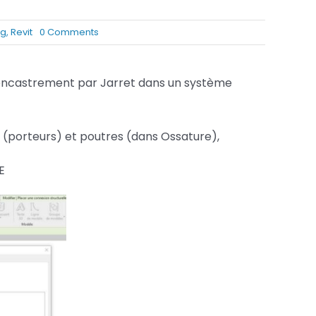
Services FAO
on
og
,
Revit
0 Comments
Les
Services Fusion
connexions
structurelles
 encastrement par Jarret dans un système
dans
REVIT
x (porteurs) et poutres (dans Ossature),
E