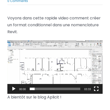
on
0 Comments
BLOG
Nomenclature
Revit
:
Voyons dans cette rapide video comment créer
le
SOCIETE
un format conditionnel dans une nomenclature
format
conditionnel
Revit.
Rechercher:
Lecteur
vidéo
00:00
03:33
A bientôt sur le blog Aplicit !