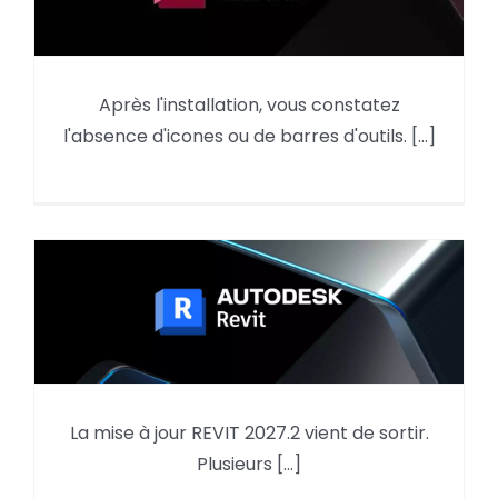
AutoCAD : reprendre des
Après l'installation, vous constatez
éléments du menu d’une
l'absence d'icones ou de barres d'outils. [...]
version précédente
La mise à jour REVIT 2027.2 vient de sortir.
Mise à jour REVIT 2027.2
Plusieurs [...]