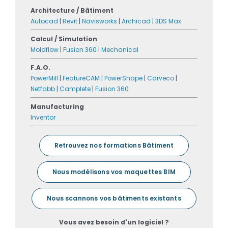
Architecture / Bâtiment
Autocad
|
Revit
|
Navisworks
|
Archicad
|
3DS Max
Calcul / Simulation
Moldflow
|
Fusion 360
|
Mechanical
F.A.O.
PowerMill
|
FeatureCAM
|
PowerShape
|
Carveco
|
Netfabb
|
Camplete
|
Fusion 360
Manufacturing
Inventor
Retrouvez nos formations Bâtiment
Nous modélisons vos maquettes BIM
Nous scannons vos bâtiments existants
Vous avez besoin d'un logiciel ?