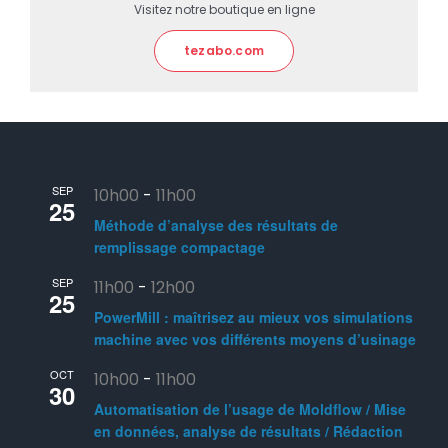
Visitez notre boutique en ligne
tezabo.com
SEP
10h00
-
11h00
25
Méthode d’analyse des résultats de
remplissage compactage
SEP
11h00
-
12h00
25
PowerMill : maîtrisez au mieux vos simulations
machine avec vos différents moyens d’usinage
OCT
10h00
-
11h00
30
Automatisation de l’usage de Moldflow / Mise
en données, analyse de résultats / Rédaction