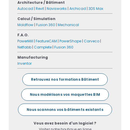
Architecture / Bâtiment
Autocad
|
Revit
|
Navisworks
|
Archicad
|
3DS Max
Calcul / Simulation
Moldflow
|
Fusion 360
|
Mechanical
F.A.O.
PowerMill
|
FeatureCAM
|
PowerShape
|
Carveco
|
Netfabb
|
Camplete
|
Fusion 360
Manufacturing
Inventor
Retrouvez nos formations Bâtiment
Nous modélisons vos maquettes BIM
Nous scannons vos bâtiments existants
Vous avez besoin d'un logiciel ?
Visitez notre boutique en ligne