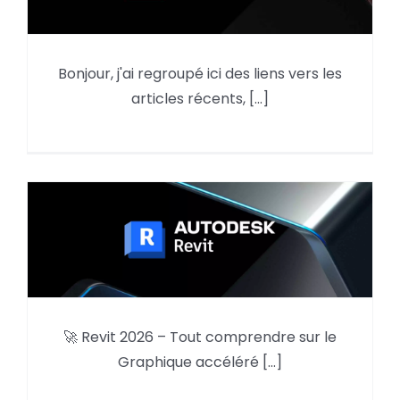
Bonjour, j'ai regroupé ici des liens vers les
AutoCAD : des réponses par
articles récents, [...]
Aplicit
🚀 Revit 2026 – Tout comprendre sur le
Tout comprendre sur le
Graphique accéléré [...]
Graphique accéléré REVIT 2026