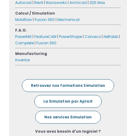
Autocad
|
Revit
|
Navisworks
|
Archicad
|
3DS Max
Calcul / Simulation
Moldflow
|
Fusion 360
|
Mechanical
F.A.O.
PowerMill
|
FeatureCAM
|
PowerShape
|
Carveco
|
Netfabb
|
Camplete
|
Fusion 360
Manufacturing
Inventor
Retrouvez nos formations Simulation
La Simulation par Aplicit
Nos services Simulation
Vous avez besoin d'un logiciel ?