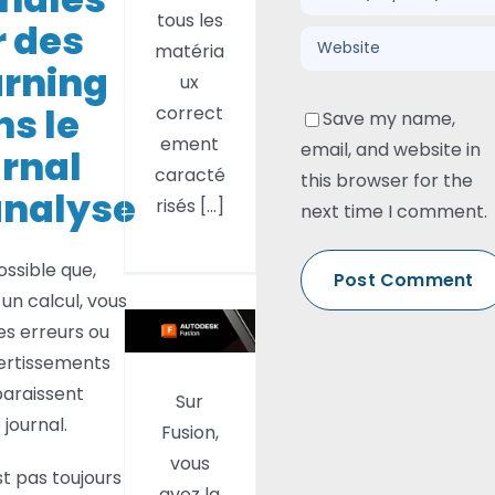
journal
tous les
r des
d’analyse
matéria
rning
ux
s le
correct
Save my name,
ement
email, and website in
urnal
caracté
this browser for the
analyse
risés [...]
next time I comment.
Add-In
FUSION :
possible que,
Project
un calcul, vous
Salvador
es erreurs ou
– L’IA
ertissements
pour
paraissent
Sur
transformer
 journal.
Fusion,
une
vous
image
t pas toujours
avez la