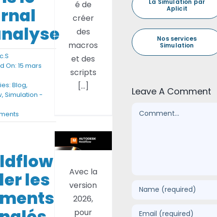
La Simulation par
opérations
é de
BLOG
Aplicit
urnal
de
créer
analyse
l’utilisateur
des
Nos services
SOCIETE
macros
Simulation
c.S
et des
d On: 15 mars
Rechercher:
scripts
[...]
ies:
Blog
,
Leave A Comment
w
,
Simulation -
Comment
on
ments
Moldflow
Moldflow
2026 :
Isoler
les
Amélioration
éléments
ldflow
du
signalés
Avec la
par
calcul
ler les
des
version
de
Warning
éments
2026,
retrait
dans
gnalés
le
pour