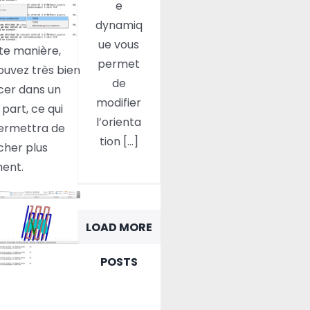
e
dynamiq
ue vous
te manière,
permet
ouvez très bien
de
acer dans un
modifier
 part, ce qui
l’orienta
ermettra de
tion [...]
icher plus
ment.
LOAD MORE
POSTS