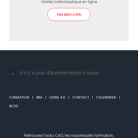
Visitez notre boutique en ligne
tezabo.com
Il n’y a pas d’évènements à venir.
Notice
FORMATION
BIM
USINE 4.0
CONTACT
CALENDRIER
BLOG
Retrouvez l'actu CAO, les nouveautés formation,