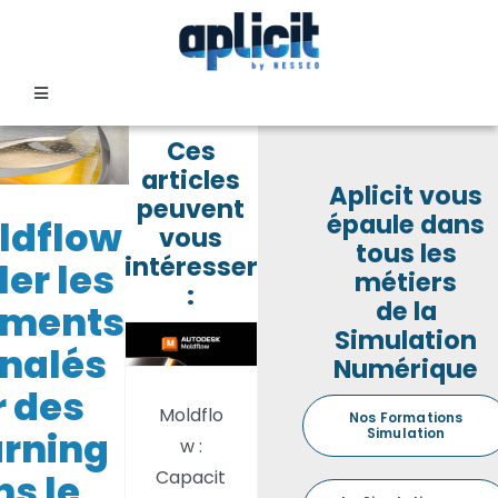
Passer
au
contenu
Toggle
Navigation
Ces
SECTEURS
articles
Aplicit vous
peuvent
Moldflow :
épaule dans
ldflow
FORMATION
vous
Capacité
tous les
intéresser
ler les
de créer
métiers
:
des
SERVICES
de la
éments
macros
Simulation
gnalés
et des
Numérique
TEMOIGNAGES
scripts
r des
Moldflo
pour
Nos Formations
Simulation
rning
EVENEMENTS
w :
l’automatisation
Capacit
des
s le