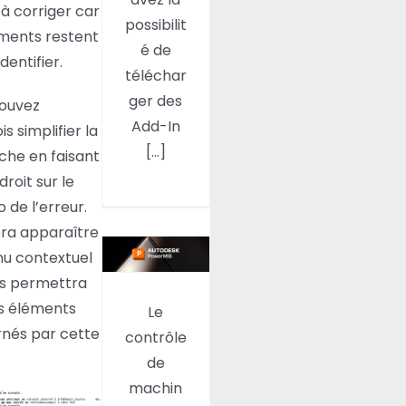
en
à corriger car
esquisse
possibilit
éments restent
é de
identifier.
téléchar
ger des
ouvez
Add-In
is simplifier la
[...]
he en faisant
droit sur le
Contrôle
 de l’erreur.
de
era apparaître
machine
u contextuel
dynamique
us permettra
sous
es éléments
Le
PowerMill
nés par cette
contrôle
(1ère
de
partie)
machin