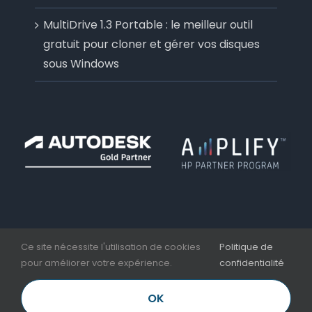
MultiDrive 1.3 Portable : le meilleur outil
gratuit pour cloner et gérer vos disques
sous Windows
Ce site nécessite l'utilisation de cookies
Politique de
pour améliorer votre expérience.
confidentialité
Copyright 2006 - 2026 | Aplicit | Nesseo Group |
Mentions légales et CGV
OK
LinkedIn
Facebook
YouTube
Email
Téléphone