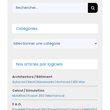
Rechercher:
Catégories
Catégories
Nos articles par logiciels
Architecture / Bâtiment
Autocad
|
Revit
|
Navisworks
|
Archicad
|
3DS Max
Calcul / Simulation
Moldflow
|
Fusion 360
|
Mechanical
F.A.O.
PowerMill
|
FeatureCAM
|
PowerShape
|
Carveco
|
Netfabb
|