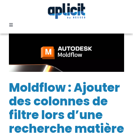
Passer
au
contenu
Toggle
Navigation
SECTEURS
FORMATION
SERVICES
Moldflow : Ajouter
des colonnes de
TEMOIGNAGES
filtre lors d’une
EVENEMENTS
recherche matière