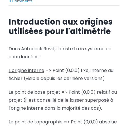
on
0 Comments
BLOG
Revit
–
Affichage
Introduction aux origines
de
SOCIETE
utilisées pour l'altimétrie
l’altimétrie
relative
Rechercher:
et
absolue
Dans Autodesk Revit, il existe trois système de
coordonnées :
L’origine interne
=> Point (0,0,0) fixe, interne au
fichier (visible depuis les dernière versions)
Le point de base projet
=> Point (0,0,0) relatif au
projet (il est conseillé de le laisser superposé à
l’origine interne dans la majorité des cas).
Le point de topographie
=> Point (0,0,0) absolue