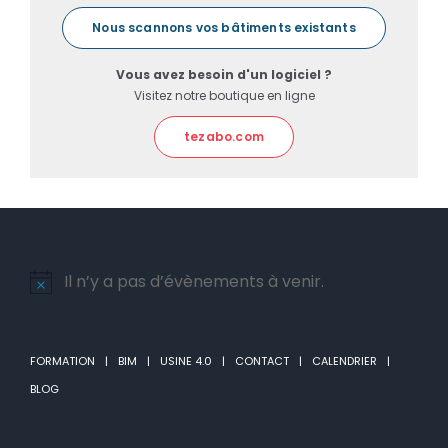
Nous scannons vos bâtiments existants
Vous avez besoin d'un logiciel ?
Visitez notre boutique en ligne
tezabo.com
Il n’y a pas d’évènements à venir.
Notice
FORMATION
BIM
USINE 4.0
CONTACT
CALENDRIER
BLOG