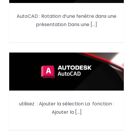
AutoCAD : Rotation d’une fenêtre dans une
AutoCAD Rotation d’une fenêtre
présentation Dans une [...]
dans une présentation
utilisez : Ajouter la sélection La fonction :
AutoCAD, utilisez : Ajouter la
Ajouter la [...]
sélection