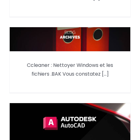
PDF !
Ccleaner : Nettoyer Windows et
Ccleaner : Nettoyer Windows et les
les fichiers .BAK
fichiers .BAK Vous constatez [...]