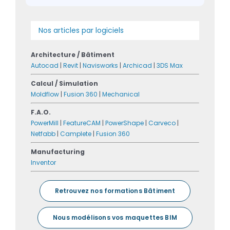
Nos articles par logiciels
Architecture / Bâtiment
Autocad
|
Revit
|
Navisworks
|
Archicad
|
3DS Max
Calcul / Simulation
Moldflow
|
Fusion 360
|
Mechanical
F.A.O.
PowerMill
|
FeatureCAM
|
PowerShape
|
Carveco
|
Netfabb
|
Camplete
|
Fusion 360
Manufacturing
Inventor
Retrouvez nos formations Bâtiment
Nous modélisons vos maquettes BIM