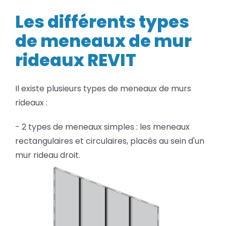
type
BLOG
de
Les différents types
men
de
de meneaux de mur
SOCIETE
mur
ride
rideaux REVIT
REVI
Rechercher:
Il existe plusieurs types de meneaux de murs
rideaux :
- 2 types de meneaux simples : les meneaux
rectangulaires et circulaires, placés au sein d'un
mur rideau droit.