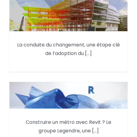
La conduite du changement,
La conduite du changement, une étape clé
une étape clé de l’adoption du
de l’adoption du [...]
BIM
Construire un métro avec Revit
Construire un métro avec Revit ? Le
?
groupe Legendre, une [...]