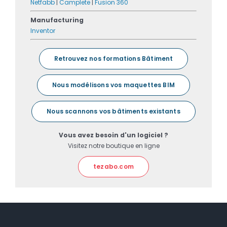
Netfabb
|
Camplete
|
Fusion 360
Manufacturing
Inventor
Retrouvez nos formations Bâtiment
Nous modélisons vos maquettes BIM
Nous scannons vos bâtiments existants
Vous avez besoin d'un logiciel ?
Visitez notre boutique en ligne
tezabo.com