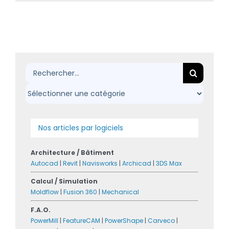
Rechercher:
Nos articles par logiciels
Architecture / Bâtiment
Autocad
|
Revit
|
Navisworks
|
Archicad
|
3DS Max
Calcul / Simulation
Moldflow
|
Fusion 360
|
Mechanical
F.A.O.
PowerMill
|
FeatureCAM
|
PowerShape
|
Carveco
|