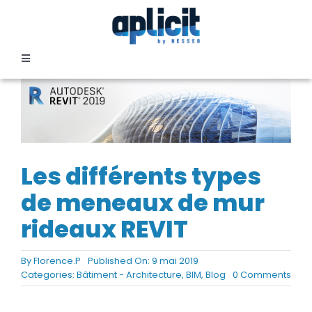
Passer
au
contenu
Toggle
Navigation
SECTEURS
FORMATION
Les différents types
SERVICES
de meneaux de mur
rideaux REVIT
TEMOIGNAGES
By
Florence.P
Published On: 9 mai 2019
on
Categories:
Bâtiment - Architecture
,
BIM
,
Blog
0 Comments
EVENEMENTS
Les
diffé