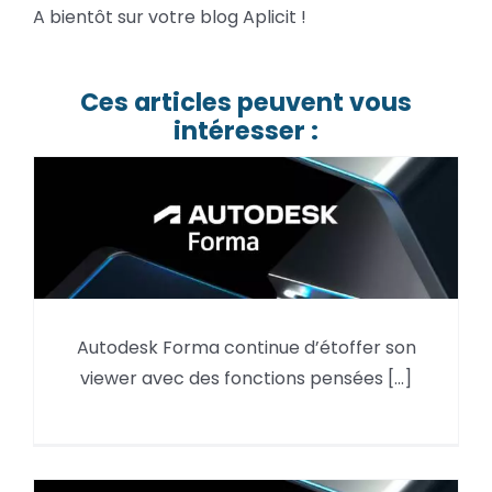
A bientôt sur votre blog Aplicit !
Ces articles peuvent vous
intéresser :
Autodesk Forma : la Mesure de
Autodesk Forma continue d’étoffer son
Surface simplifie le calcul des
viewer avec des fonctions pensées [...]
géométries