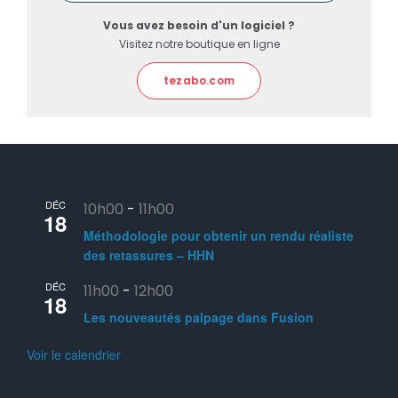
Vous avez besoin d'un logiciel ?
Visitez notre boutique en ligne
tezabo.com
DÉC
10h00
-
11h00
18
Méthodologie pour obtenir un rendu réaliste
des retassures – HHN
DÉC
11h00
-
12h00
18
Les nouveautés palpage dans Fusion
Voir le calendrier