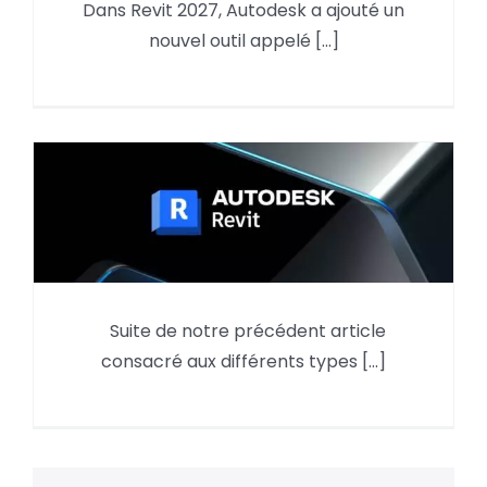
Dans Revit 2027, Autodesk a ajouté un
Amélioration de la
nouvel outil appelé [...]
numérotation dans REVIT 2027
Suite de notre précédent article
LES OUVERTURES DANS REVIT 2/2
consacré aux différents types [...]
: Impact sur les exports IFC