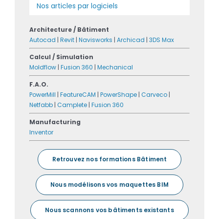
Nos articles par logiciels
Architecture / Bâtiment
Autocad
|
Revit
|
Navisworks
|
Archicad
|
3DS Max
Calcul / Simulation
Moldflow
|
Fusion 360
|
Mechanical
F.A.O.
PowerMill
|
FeatureCAM
|
PowerShape
|
Carveco
|
Netfabb
|
Camplete
|
Fusion 360
Manufacturing
Inventor
Retrouvez nos formations Bâtiment
Nous modélisons vos maquettes BIM
Nous scannons vos bâtiments existants