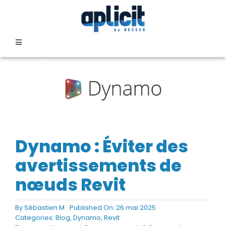
Passer
au
contenu
Toggle
Navigation
SECTEURS
FORMATION
SERVICES
Dynamo : Éviter des
avertissements de
TEMOIGNAGES
nœuds Revit
EVENEMENTS
By
Sébastien M
Published On: 26 mai 2025
Categories:
Blog
,
Dynamo
,
Revit