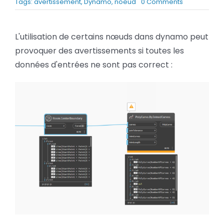
on
Tags:
avertissement
,
Dynamo
,
noeud
0 Comments
BLOG
Dynamo
:
Éviter
L'utilisation de certains nœuds dans dynamo peut
des
SOCIETE
provoquer des avertissements si toutes les
avertisseme
de
données d'entrées ne sont pas correct :
Rechercher:
nœuds
Revit