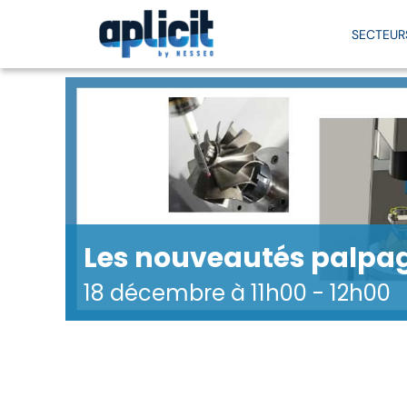
Passer
au
SECTEUR
contenu
Par secteur
Bâtiment
Par besoin
Support
In
Bâtiment / Constuction / Archi
Principes du BIM et bénéfices
BIM
Assistance technique
Manuf
Industrie / Manufacturing
Les métiers du Bâtiment
Familles Revit
Charte qualité
Usine 
Simulation / Calcul
Les outils à votre disposition
Certification Moldflow
Contrat Support SMI
Jumea
Les nouveautés palpag
Fabrication
Formations Revit éligibles CPF
Télécharger TeamViewer
Les out
18 décembre à 11h00
-
12h00
Bureautique / informatique
Formations Fusion éligibles CPF
Actions collectives Atlas – BIM
Cuisinistes