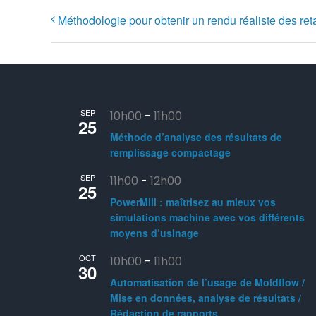
Méthodologie pour obtenir un rendu réaliste des r
SEP
10h00
-
11h00
25
Méthode d’analyse des résultats de
remplissage compactage
SEP
11h00
-
12h00
25
PowerMill : maîtrisez au mieux vos
simulations machine avec vos différents
moyens d’usinage
OCT
10h00
-
11h00
30
Automatisation de l’usage de Moldflow /
Mise en données, analyse de résultats /
Rédaction de rapports