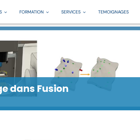
S
FORMATION
SERVICES
TEMOIGNAGES
dustrie
Logiciels
Par logiciel
Intégration
Simulation
Logiciels
acturing
AutoCAD
Catalogue complet
Intégration, déploiement, développement et sui
La Simulation par Aplicit
Moldflow
4.0
Revit
Revit
Services Simulation
Fusion 360
u numérique
Navisworks
Inventor
Mechanical
e dans Fusion
ils à votre disposition
Archicad
AutoCAD
PowerMill
3DS Max
Moldflow
FeatureCam
Inventor
Fusion
PowerShape
Scan 3D
PowerMill
Carveco