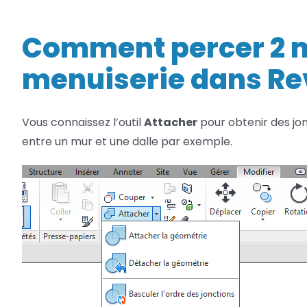
Netfabb
Camplete
Comment percer 2 
Netfabb
menuiserie dans Re
Vous connaissez l’outil
Attacher
pour obtenir des jo
entre un mur et une dalle par exemple.