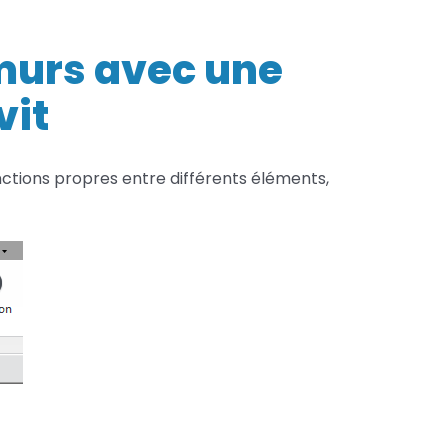
percer
2
Services FAO
murs
murs avec une
avec
Services Fusion
une
vit
menuiserie
dans
Revit
nctions propres entre différents éléments,