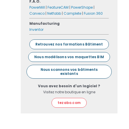
F.A.O.
PowerMill
|
FeatureCAM
|
PowerShape
|
Carveco
|
Netfabb
|
Camplete
|
Fusion 360
Manufacturing
Inventor
Retrouvez nos formations Bâtiment
Nous modélisons vos maquettes BIM
Nous scannons vos bâtiments
existants
Vous avez besoin d'un logiciel ?
Visitez notre boutique en ligne
tezabo.com