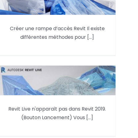
Créer une rampe d’accès Revit Il existe
différentes méthodes pour [...]
Créer une rampe d’accès Revit
Revit Live n’apparaît pas dans
Revit Live n'apparaît pas dans Revit 2019.
Revit 2019. (Bouton Lancement)
(Bouton Lancement) Vous [...]