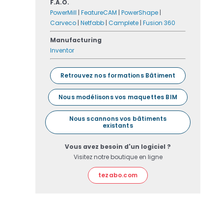
F.A.O.
PowerMill
|
FeatureCAM
|
PowerShape
|
Carveco
|
Netfabb
|
Camplete
|
Fusion 360
Manufacturing
Inventor
Retrouvez nos formations Bâtiment
Nous modélisons vos maquettes BIM
Nous scannons vos bâtiments
existants
Vous avez besoin d'un logiciel ?
Visitez notre boutique en ligne
tezabo.com