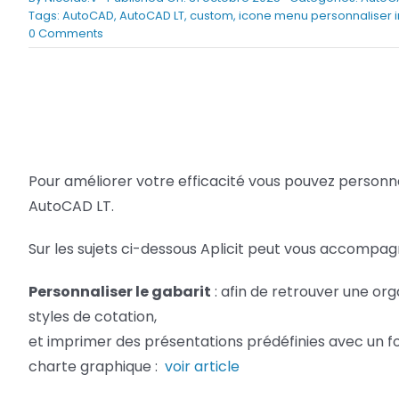
Tags:
AutoCAD
,
AutoCAD LT
,
custom
,
icone menu personnaliser in
Netfabb
Camplete
on
0 Comments
Personnaliser
Netfabb
AutoCAD
et
AutoCAD
LT
Pour améliorer votre efficacité vous pouvez personn
AutoCAD LT.
Sur les sujets ci-dessous Aplicit peut vous accompa
Personnaliser le gabarit
: afin de retrouver une orga
styles de cotation,
et imprimer des présentations prédéfinies avec un 
charte graphique :
voir article