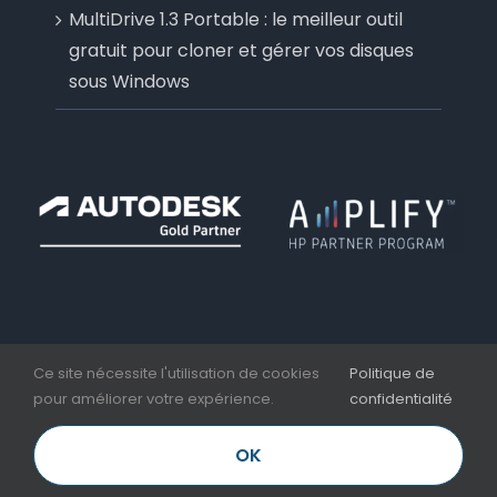
MultiDrive 1.3 Portable : le meilleur outil
gratuit pour cloner et gérer vos disques
sous Windows
Ce site nécessite l'utilisation de cookies
Politique de
pour améliorer votre expérience.
confidentialité
Copyright 2006 - 2026 | Aplicit | Nesseo Group |
Mentions légales et CGV
OK
LinkedIn
Facebook
YouTube
Email
Téléphone