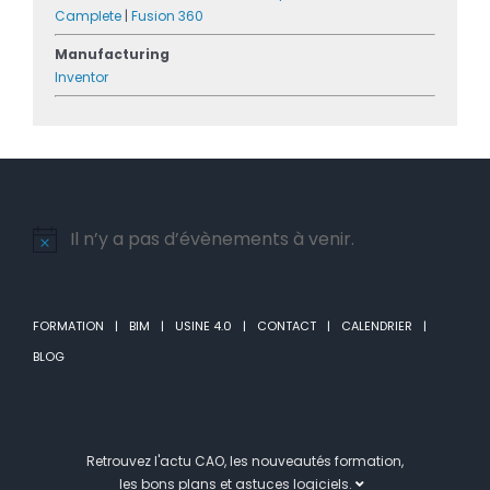
Camplete
|
Fusion 360
Manufacturing
Inventor
Il n’y a pas d’évènements à venir.
Notice
FORMATION
BIM
USINE 4.0
CONTACT
CALENDRIER
BLOG
Retrouvez l'actu CAO, les nouveautés formation,
les bons plans et astuces logiciels.