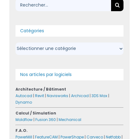
Rechercher:
Catégories
Catégories
Nos articles par logiciels
Architecture / Bâtiment
Autocad
|
Revit
|
Navisworks
|
Archicad
|
3DS Max
|
Dynamo
Calcul / Simulation
Moldflow
|
Fusion 360
|
Mechanical
F.A.O.
PowerMill
|
FeatureCAM
|
PowerShape
|
Carveco
|
Netfabb
|