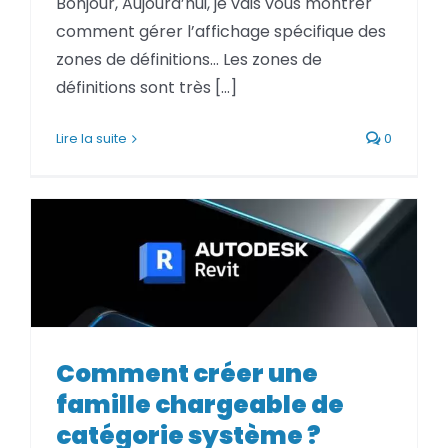
Bonjour, Aujourd’hui, je vais vous montrer
BLOG
comment gérer l’affichage spécifique des
zones de définitions… Les zones de
SOCIETE
définitions sont très [...]
Rechercher:
Lire la suite
0
Comment créer une famille
Comment créer une
chargeable de catégorie
famille chargeable de
système ?
catégorie système ?