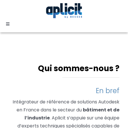
Passer
au
contenu
Toggle
Navigation
SECTEURS
FORMATION
Qui sommes-nous ?
SERVICES
En bref
TEMOIGNAGES
Intégrateur de référence de solutions Autodesk
en France dans le secteur du
bâtiment et de
EVENEMENTS
l’industrie
. Aplicit s’appuie sur une équipe
d’experts techniques spécialisés capables de