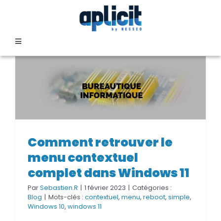
Passer
au
contenu
Toggle
Navigation
SECTEURS
FORMATION
SERVICES
Comment retrouver le menu
Comment retrouver le
contextuel complet dans
menu contextuel
Windows 11
TEMOIGNAGES
complet dans Windows 11
Par
Sebastien.R
|
1 février 2023
|
Catégories :
EVENEMENTS
Blog
|
Mots-clés :
contextuel
,
menu
,
reboot
,
simple
,
Windows 10
,
windows 11