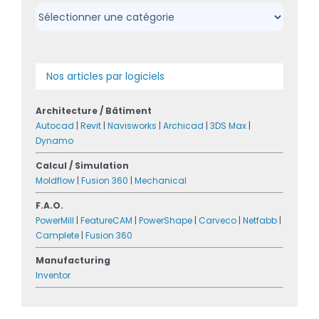
Catégories
Nos articles par logiciels
Architecture / Bâtiment
Autocad
|
Revit
|
Navisworks
|
Archicad
|
3DS Max
|
Dynamo
Calcul / Simulation
Moldflow
|
Fusion 360
|
Mechanical
F.A.O.
PowerMill
|
FeatureCAM
|
PowerShape
|
Carveco
|
Netfabb
|
Camplete
|
Fusion 360
Manufacturing
Inventor